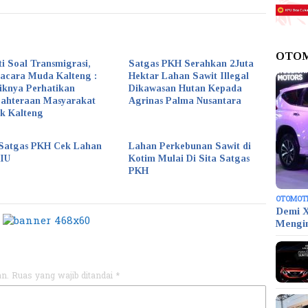
OTO
ti Soal Transmigrasi,
Satgas PKH Serahkan 2Juta
acara Muda Kalteng :
Hektar Lahan Sawit Illegal
iknya Perhatikan
Dikawasan Hutan Kepada
jahteraan Masyarakat
Agrinas Palma Nusantara
k Kalteng
Satgas PKH Cek Lahan
Lahan Perkebunan Sawit di
KIU
Kotim Mulai Di Sita Satgas
PKH
OTOMOT
Demi X
Mengi
an.
Ruas yang wajib ditandai
*