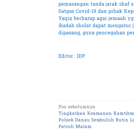
pemasangan tanda jarak shaf s
Satgas Covid-19 dan pihak Kep
Yaqin berharap agar jemaah y
ibadah sholat dapat mengatur 
dipasang, guna pencegahan pen
Editor : IDP
Pos sebelumnya
Navigasi
Tingkatkan Keamanan Kamtibma
pos
Polsek Danau Sembuluh Rutin 
Patroli Malam