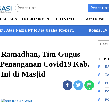
Pencaria
LAHRAGA
ENTERTAINMENT
LIFESTYLE
REKOMENDASI
 PT Mitra Usaha Properti
Komisi IV DPR Tinjau Pe
Cari
untuk
i Ramadhan, Tim Gugus
TOPI
 Penanganan Covid19 Kab.
K
Ini di Masjid
TA
P
PO
P