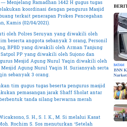
— Menjelang Ramadhan 1442 H gugus tugas
BERI
elakukan koordinasi dengan pengurus Masjid
buang terkait penerapan Prokes Pencegahan
, Kamis (02/04/2021).
uti oleh Polres Seruyan yang diwakili oleh
im beserta anggota sebanyak 3 orang, Personil
ng, BPBD yang diwakili oleh Arman Tanjung
 Satpol PP yang diwakili oleh Sujono dan
gurus Mesjid Agung Nurul Yaqin diwakili oleh
BATAM
Mesjid Agung Nurul Yaqin H. Suriansyah serta
BNN K
qin sebanyak 3 orang.
Narko
ukan tim gugus tugas beserta pengurus masjid
kukan pemasangan jarak Shaff Sholat antar
berbentuk tanda silang berwarna merah
aksono, S. H., S. I. K., M. Si melalui Kasat
Moh. Rochim S. Sos menuturkan “Setelah