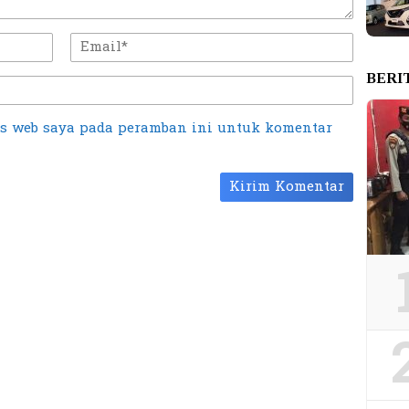
BERI
us web saya pada peramban ini untuk komentar