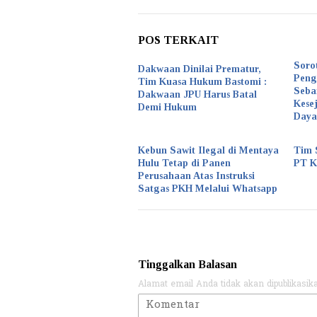
POS TERKAIT
Soro
Dakwaan Dinilai Prematur,
Peng
Tim Kuasa Hukum Bastomi :
Seba
Dakwaan JPU Harus Batal
Kese
Demi Hukum
Daya
Kebun Sawit Ilegal di Mentaya
Tim 
Hulu Tetap di Panen
PT 
Perusahaan Atas Instruksi
Satgas PKH Melalui Whatsapp
Tinggalkan Balasan
Alamat email Anda tidak akan dipublikasik