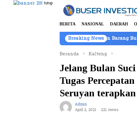
Loncat
tutup
ke
konten
BERITA
NASIONAL
DAERAH
O
 Batam, Kepemilikan Kendaraan Barang Bukti Atas Nama
Breaking News
Beranda
Kalteng
Jelang Bulan Suc
Tugas Percepatan
Seruyan terapkan 
Admin
April 2, 2021
221 views