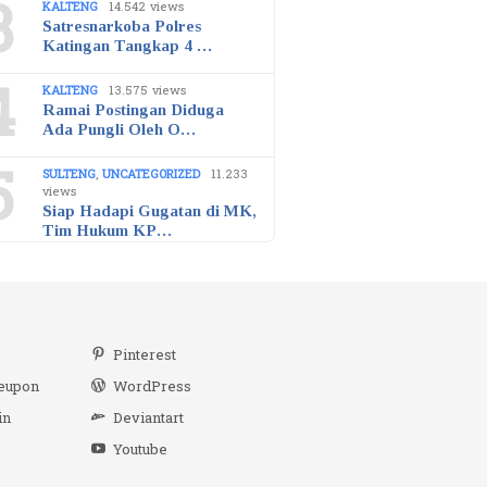
3
KALTENG
14.542 views
Satresnarkoba Polres
Katingan Tangkap 4 …
4
KALTENG
13.575 views
Ramai Postingan Diduga
Ada Pungli Oleh O…
5
SULTENG
,
UNCATEGORIZED
11.233
views
Siap Hadapi Gugatan di MK,
Tim Hukum KP…
r
Pinterest
eupon
WordPress
in
Deviantart
Youtube