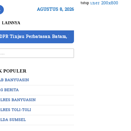
tutup
n
AGUSTUS 8, 2026
LAINNYA
rbatasan Batam, Barantin Paparkan 7 Strategi Perkuat P
:
K POPULER
AB BANYUASIN
G BERITA
OLRES BANYUASIN
LRES TOLI-TOLI
OLDA SUMSEL