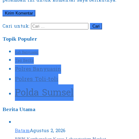
peramban ini untuk komentar saya berikutnya.
Cari untuk:
Topik Populer
Kab Banyuasin
Tag Berita
Polres Banyuasin
Polres Toli-toli
Polda Sumsel
Berita Utama
Batam
Agustus 2, 2026
BNN Kembangkan Kasus Laboratorium Narkot…