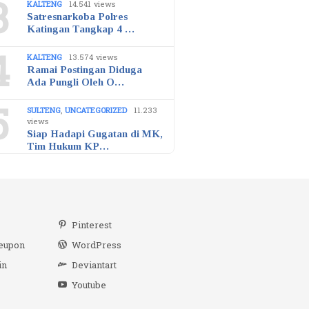
3
KALTENG
14.541 views
Satresnarkoba Polres
Katingan Tangkap 4 …
4
KALTENG
13.574 views
Ramai Postingan Diduga
Ada Pungli Oleh O…
5
SULTENG
,
UNCATEGORIZED
11.233
views
Siap Hadapi Gugatan di MK,
Tim Hukum KP…
r
Pinterest
eupon
WordPress
in
Deviantart
Youtube