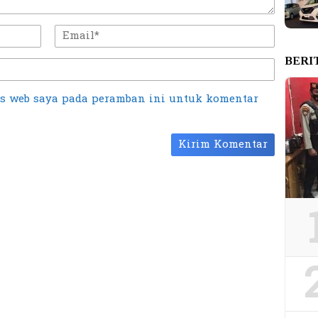
BERI
us web saya pada peramban ini untuk komentar