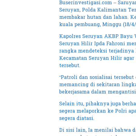
Buserinvestigasi.com – Saruyan
Seruyan, Polda Kalimantan Te
membakar hutan dan lahan. Keg
kuala pembuang, Minggu (18/4/ 
Kapolres Seruyan AKBP Bayu Wi
Seruyan Hilir Ipda Fahroni me
rangka mendeteksi terjadinya 
Kecamatan Seruyan Hilir agar 
tersebut.
“Patroli dan sosialisai terseb
memancing di sekitaran lingk
bekerjasama dalam mengantisip
Selain itu, pihaknya juga berh
segera melaporkan ke Polri apa
segera diatasi.
Di sisi lain, Ia menilai bahw