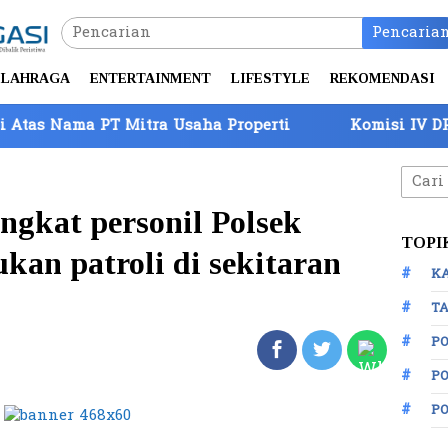
Pencaria
LAHRAGA
ENTERTAINMENT
LIFESTYLE
REKOMENDASI
T Mitra Usaha Properti
Komisi IV DPR Tinjau Per
Cari
untuk
ngkat personil Polsek
TOPI
ukan patroli di sekitaran
K
TA
P
PO
P