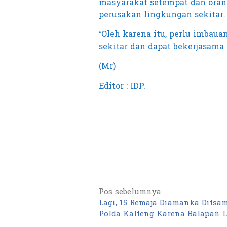
masyarakat setempat dan oran
perusakan lingkungan sekitar.
“Oleh karena itu, perlu imbau
sekitar dan dapat bekerjasama 
(Mr)
Editor : IDP.
Pos sebelumnya
Navigasi
Lagi, 15 Remaja Diamanka Ditsa
pos
Polda Kalteng Karena Balapan L