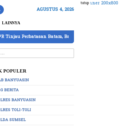
tutup
n
AGUSTUS 4, 2026
LAINNYA
batasan Batam, Barantin Paparkan 7 Strategi Perkuat Pe
:
K POPULER
AB BANYUASIN
G BERITA
OLRES BANYUASIN
LRES TOLI-TOLI
OLDA SUMSEL