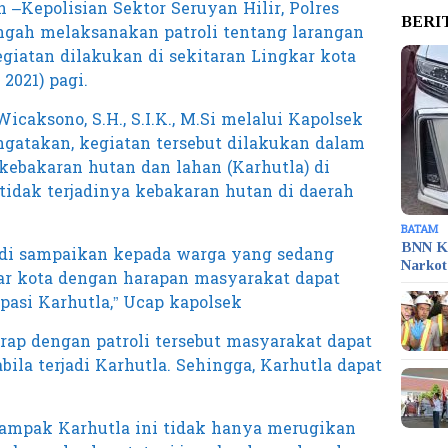
 –Kepolisian Sektor Seruyan Hilir, Polres
BERI
ngah melaksanakan patroli tentang larangan
iatan dilakukan di sekitaran Lingkar kota
2021) pagi.
caksono, S.H., S.I.K., M.Si melalui Kapolsek
ngatakan, kegiatan tersebut dilakukan dalam
kebakaran hutan dan lahan (Karhutla) di
tidak terjadinya kebakaran hutan di daerah
BATAM
BNN K
ut di sampaikan kepada warga yang sedang
Narko
ar kota dengan harapan masyarakat dapat
asi Karhutla,” Ucap kapolsek
arap dengan patroli tersebut masyarakat dapat
bila terjadi Karhutla. Sehingga, Karhutla dapat
a dampak Karhutla ini tidak hanya merugikan