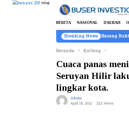
Loncat
tutup
ke
konten
BERITA
NASIONAL
DAERAH
O
atam, Kepemilikan Kendaraan Barang Bukti Atas Nama P
Breaking News
Beranda
Kalteng
Cuaca panas meni
Seruyan Hilir lak
lingkar kota.
Admin
April 18, 2021
222 views