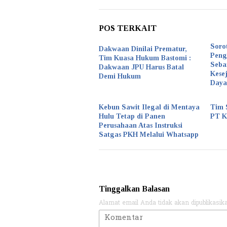
POS TERKAIT
Soro
Dakwaan Dinilai Prematur,
Peng
Tim Kuasa Hukum Bastomi :
Seba
Dakwaan JPU Harus Batal
Kese
Demi Hukum
Daya
Kebun Sawit Ilegal di Mentaya
Tim 
Hulu Tetap di Panen
PT 
Perusahaan Atas Instruksi
Satgas PKH Melalui Whatsapp
Tinggalkan Balasan
Alamat email Anda tidak akan dipublikasik