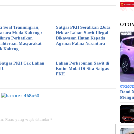
OTO
ti Soal Transmigrasi,
Satgas PKH Serahkan 2Juta
acara Muda Kalteng :
Hektar Lahan Sawit Illegal
iknya Perhatikan
Dikawasan Hutan Kepada
jahteraan Masyarakat
Agrinas Palma Nusantara
k Kalteng
Satgas PKH Cek Lahan
Lahan Perkebunan Sawit di
KIU
Kotim Mulai Di Sita Satgas
PKH
OTOMOT
Demi X
Mengi
an.
Ruas yang wajib ditandai
*