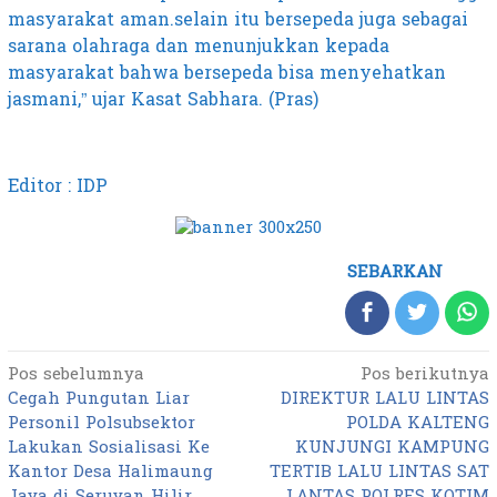
masyarakat aman.selain itu bersepeda juga sebagai
sarana olahraga dan menunjukkan kepada
masyarakat bahwa bersepeda bisa menyehatkan
jasmani,” ujar Kasat Sabhara. (Pras)
Editor : IDP
SEBARKAN
Pos sebelumnya
Pos berikutnya
Navigasi
Cegah Pungutan Liar
DIREKTUR LALU LINTAS
pos
Personil Polsubsektor
POLDA KALTENG
Lakukan Sosialisasi Ke
KUNJUNGI KAMPUNG
Kantor Desa Halimaung
TERTIB LALU LINTAS SAT
Jaya di Seruyan Hilir
LANTAS POLRES KOTIM