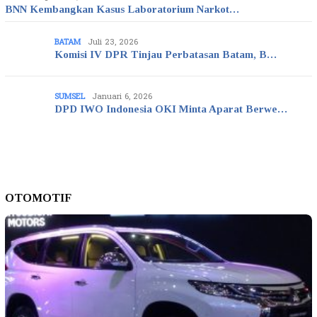
BNN Kembangkan Kasus Laboratorium Narkot…
BATAM
Juli 23, 2026
Komisi IV DPR Tinjau Perbatasan Batam, B…
SUMSEL
Januari 6, 2026
DPD IWO Indonesia OKI Minta Aparat Berwe…
OTOMOTIF