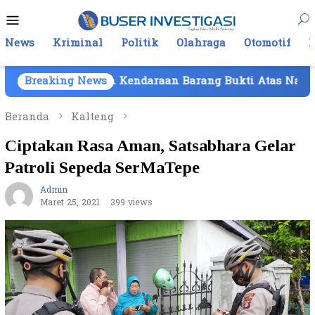
Loncat
Menu
ke
Mobile
konten
News
Kriminal
Politik
Olahraga
Otomotif
Kepemilikan Kendaraan Barang Bukti Atas Nama PT Mitra
Breaking News
Beranda
Kalteng
Ciptakan Rasa Aman, Satsabhara Gelar
Patroli Sepeda SerMaTepe
Admin
Maret 25, 2021
399 views