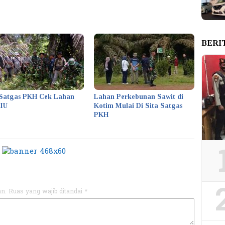
BERI
Satgas PKH Cek Lahan
Lahan Perkebunan Sawit di
KIU
Kotim Mulai Di Sita Satgas
PKH
an.
Ruas yang wajib ditandai
*