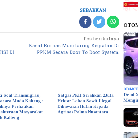
SEBARKAN
OTO
Pos berikutnya
Kasat Binnas Monitoring Kegiatan Di
SI DI
PPKM Secara Door To Door System.
OTOMOT
Demi X
ti Soal Transmigrasi,
Satgas PKH Serahkan 2Juta
Mengi
acara Muda Kalteng :
Hektar Lahan Sawit Illegal
iknya Perhatikan
Dikawasan Hutan Kepada
jahteraan Masyarakat
Agrinas Palma Nusantara
k Kalteng