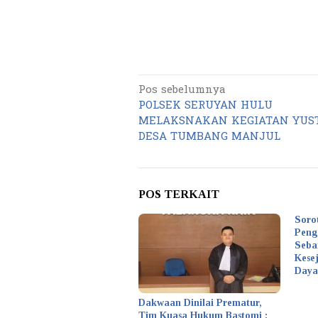
Pos sebelumnya
Navigasi
POLSEK SERUYAN HULU
pos
MELAKSNAKAN KEGIATAN YUSTI
DESA TUMBANG MANJUL
POS TERKAIT
Soro
Peng
Seba
Kese
Daya
Dakwaan Dinilai Prematur,
Tim Kuasa Hukum Bastomi :