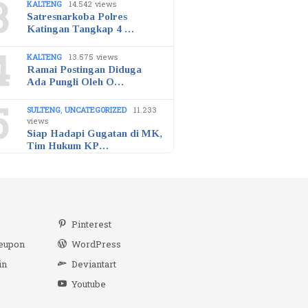
3
KALTENG
14.542 views
Satresnarkoba Polres
Katingan Tangkap 4 …
4
KALTENG
13.575 views
Ramai Postingan Diduga
Ada Pungli Oleh O…
5
SULTENG
,
UNCATEGORIZED
11.233
views
Siap Hadapi Gugatan di MK,
Tim Hukum KP…
r
Pinterest
eupon
WordPress
in
Deviantart
Youtube