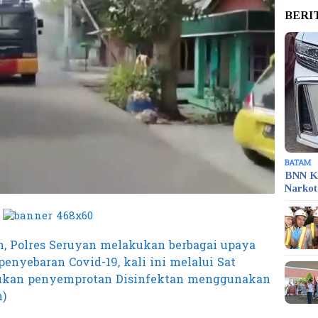
BERI
BATAM
BNN K
Narko
, Polres Seruyan melakukan berbagai upaya
nyebaran Covid-19, kali ini melalui Sat
kukan penyemprotan Disinfektan menggunakan
)