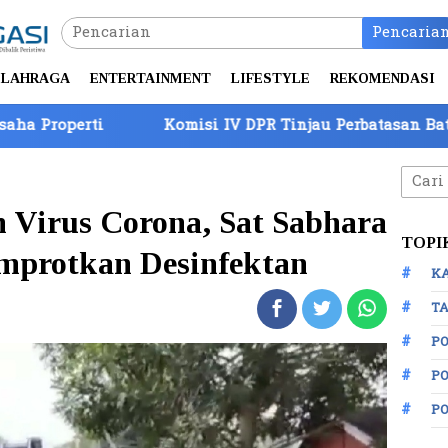
Pencaria
LAHRAGA
ENTERTAINMENT
LIFESTYLE
REKOMENDASI
Komisi IV DPR Tinjau Perbatasan Batam, Barantin Pa
Cari
untuk
 Virus Corona, Sat Sabhara
TOPI
emprotkan Desinfektan
K
TA
P
PO
P