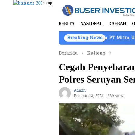
Loncat
tutup
ke
konten
BERITA
NASIONAL
DAERAH
O
an Barang Bukti Atas Nama PT Mitra Usaha Properti
Breaking News
Beranda
Kalteng
Cegah Penyebaran
Polres Seruyan S
Admin
Februari 13, 2021
339 views