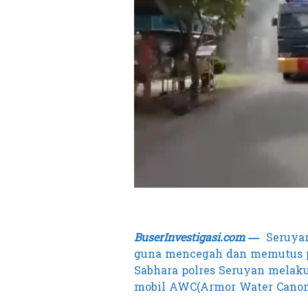
BuserInvestigasi.com —
Seruyan
guna mencegah dan memutus pe
Sabhara polres Seruyan mela
mobil AWC(Armor Water Canon