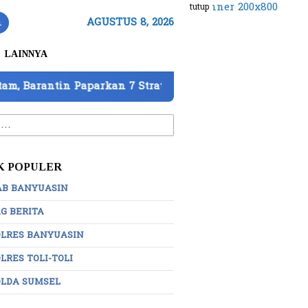
tutup
n
AGUSTUS 8, 2026
LAINNYA
parkan 7 Strategi Perkuat Pengawasan
DPD IWO Ind
:
K POPULER
AB BANYUASIN
G BERITA
OLRES BANYUASIN
LRES TOLI-TOLI
OLDA SUMSEL