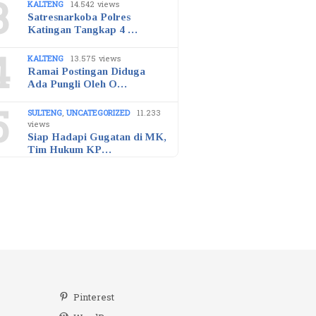
3
KALTENG
14.542 views
Satresnarkoba Polres
Katingan Tangkap 4 …
4
KALTENG
13.575 views
Ramai Postingan Diduga
Ada Pungli Oleh O…
5
SULTENG
,
UNCATEGORIZED
11.233
views
Siap Hadapi Gugatan di MK,
Tim Hukum KP…
r
Pinterest