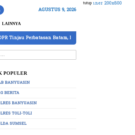
tutup
n
AGUSTUS 9, 2026
LAINNYA
asan Batam, Barantin Paparkan 7 Strategi Perkuat Penga
:
K POPULER
AB BANYUASIN
G BERITA
OLRES BANYUASIN
LRES TOLI-TOLI
OLDA SUMSEL