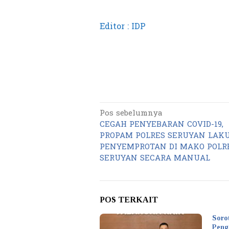
Editor : IDP
Pos sebelumnya
Navigasi
CEGAH PENYEBARAN COVID-19,
pos
PROPAM POLRES SERUYAN LAK
PENYEMPROTAN DI MAKO POLR
SERUYAN SECARA MANUAL
POS TERKAIT
Soro
Peng