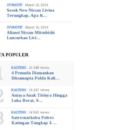
OTOMOTIF
Maret 16, 2019
Sosok New Nissan Livina
Terungkap, Apa K…
OTOMOTIF
Maret 16, 2019
Aliansi Nissan-Mitsubishi
Luncurkan Livi…
TA POPULER
1
KALTENG
21.288 views
4 Pemuda Diamankan
Ditsamapta Polda Kalt…
2
KALTENG
19.247 views
Aniaya Anak Tirinya Hingga
Luka Berat, S…
3
KALTENG
14.542 views
Satresnarkoba Polres
Katingan Tangkap 4 …