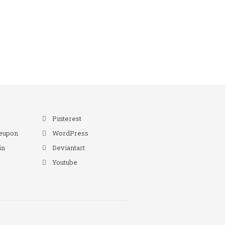
r
Pinterest
eupon
WordPress
in
Deviantart
Youtube