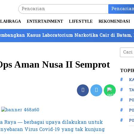
Pencaria
LAHRAGA
ENTERTAINMENT
LIFESTYLE
REKOMENDASI
Kasus Laboratorium Narkotika Cair di Batam, Kepemilik
Cari
untuk
Ops Aman Nusa II Semprot
TOPI
K
TA
P
PO
P
a Raya — berbagai upaya dilakukan untuk
yebaran Virus Covid-19 yang tak kunjung