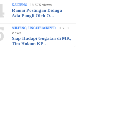
4
KALTENG
13.575 views
Ramai Postingan Diduga
Ada Pungli Oleh O…
5
SULTENG
,
UNCATEGORIZED
11.233
views
Siap Hadapi Gugatan di MK,
Tim Hukum KP…