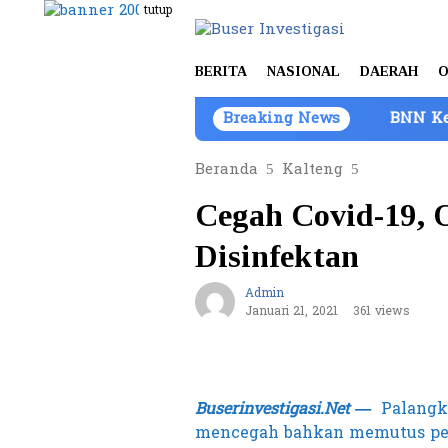
Loncat
tutup
ke
konten
BERITA
NASIONAL
DAERAH
O
Breaking News
BNN Kembangkan 
Beranda
Kalteng
Cegah Covid-19, 
Disinfektan
Admin
Januari 21, 2021
361 views
Buserinvestigasi.Net —
Palangk
mencegah bahkan memutus pen