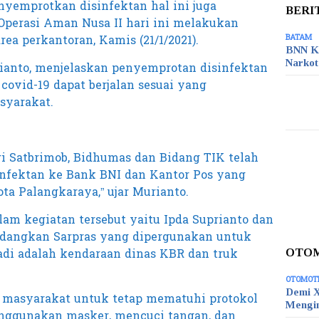
nyemprotkan disinfektan hal ini juga
BERI
Operasi Aman Nusa II hari ini melakukan
ea perkantoran, Kamis (21/1/2021).
BATAM
BNN K
Narko
anto, menjelaskan penyemprotan disinfektan
covid-19 dapat berjalan sesuai yang
syarakat.
ari Satbrimob, Bidhumas dan Bidang TIK telah
nfektan ke Bank BNI dan Kantor Pos yang
ta Palangkaraya,” ujar Murianto.
am kegiatan tersebut yaitu Ipda Suprianto dan
edangkan Sarpras yang dipergunakan untuk
di adalah kendaraan dinas KBR dan truk
OTO
OTOMOT
Demi X
 masyarakat untuk tetap mematuhi protokol
Mengi
enggunakan masker, mencuci tangan, dan