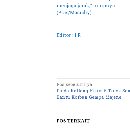
menjaga jarak,” tutupnya.
(Pras/Masroby)
Editor : I.R
Pos sebelumnya
Navigasi
Polda Kalteng Kirim 5 Truck Se
pos
Bantu Korban Gempa Majene
POS TERKAIT