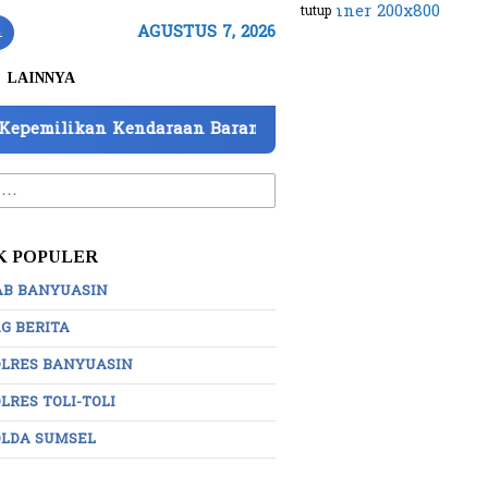
tutup
n
AGUSTUS 7, 2026
LAINNYA
an Kendaraan Barang Bukti Atas Nama PT Mitra Usaha P
:
K POPULER
AB BANYUASIN
G BERITA
OLRES BANYUASIN
LRES TOLI-TOLI
OLDA SUMSEL