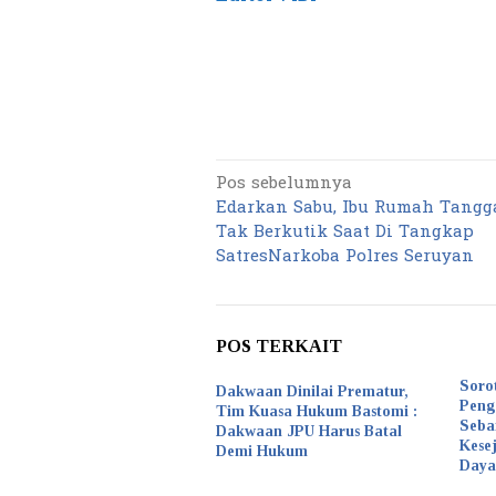
Pos sebelumnya
Navigasi
Edarkan Sabu, Ibu Rumah Tangg
pos
Tak Berkutik Saat Di Tangkap
SatresNarkoba Polres Seruyan
POS TERKAIT
Soro
Dakwaan Dinilai Prematur,
Peng
Tim Kuasa Hukum Bastomi :
Seba
Dakwaan JPU Harus Batal
Kese
Demi Hukum
Daya