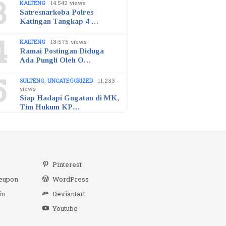
3
KALTENG
14.542 views
Satresnarkoba Polres
Katingan Tangkap 4 …
4
KALTENG
13.575 views
Ramai Postingan Diduga
Ada Pungli Oleh O…
5
SULTENG
,
UNCATEGORIZED
11.233
views
Siap Hadapi Gugatan di MK,
Tim Hukum KP…
r
Pinterest
eupon
WordPress
in
Deviantart
Youtube