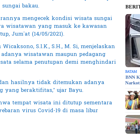
 sungai bakau.
BERI
jarannya mengecek kondisi wisata sungai
ya wisatawan yang masuk ke kawasan
tup, Jum’at (14/05/2021).
icaksono, S.I.K., S.H., M. Si, menjelaskan
h adanya wisatawan maupun pedagang
ata selama penutupan demi menghindari
BATAM
BNN K
dan hasilnya tidak ditemukan adanya
Narko
ang beraktifitas,” ujar Bayu.
wa tempat wisata ini ditutup sementara
baran virus Covid-19 di masa libur