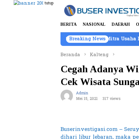
Loncat
tutup
ke
konten
BERITA
NASIONAL
DAERAH
O
 Barang Bukti Atas Nama PT Mitra Usaha Properti
Breaking News
Beranda
Kalteng
Cegah Adanya Wis
Cek Wisata Sung
Admin
Mei 15, 2021
317 views
Buserinvestigasi.com – Ser
dihari libur lebaran, maka 