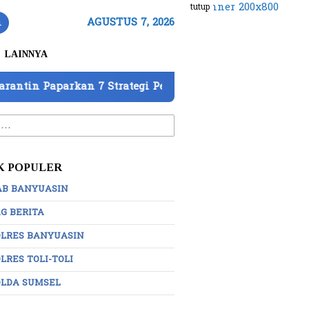
tutup
n
AGUSTUS 7, 2026
LAINNYA
rkan 7 Strategi Perkuat Pengawasan
DPD IWO Indon
:
K POPULER
AB BANYUASIN
G BERITA
OLRES BANYUASIN
LRES TOLI-TOLI
OLDA SUMSEL