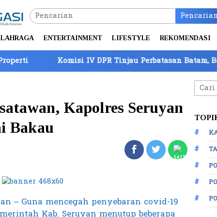
Pencaria
LAHRAGA
ENTERTAINMENT
LIFESTYLE
REKOMENDASI
Komisi IV DPR Tinjau Perbatasan Batam, Barantin Papa
Cari
untuk
atawan, Kapolres Seruyan
TOPI
ai Bakau
K
TA
P
PO
P
uyan – Guna mencegah penyebaran covid-19
pemerintah Kab. Seruyan menutup beberapa