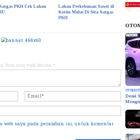
Satgas PKH Cek Lahan
Lahan Perkebunan Sawit di
KIU
Kotim Mulai Di Sita Satgas
PKH
OTO
an.
Ruas yang wajib ditandai
*
OTOMOT
Demi X
Mengi
us web saya pada peramban ini untuk komentar