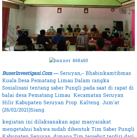
BuserInvestigasi.Com —
Seruyan,– Bhabinkamtibmas
Kuala Desa Pematang Limau Dalam rangka
Sosialisasi tentang saber Pungli pada saat di rapat di
balai desa Pematang Limau Kecamatan Seruyan
Hilir Kabupaten Seruyan Prop. Kalteng. Jum’at
(26/02/2021)Siang.
kegiatan ini dilaksanakan agar masyarakat
mengetahui bahwa sudah dibentuk Tim Saber Pungli
Kabupaten Seruyan, dimana Tim tersebut terdiri dari