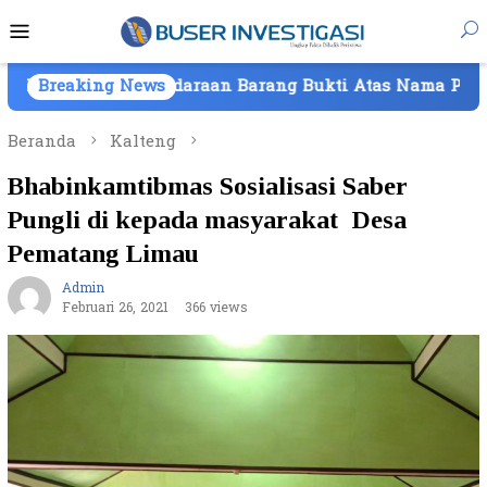
Loncat
Menu
ke
Mobile
konten
 Kendaraan Barang Bukti Atas Nama PT Mitra Usaha Pro
Breaking News
Beranda
Kalteng
Bhabinkamtibmas Sosialisasi Saber
Pungli di kepada masyarakat Desa
Pematang Limau
Admin
Februari 26, 2021
366 views