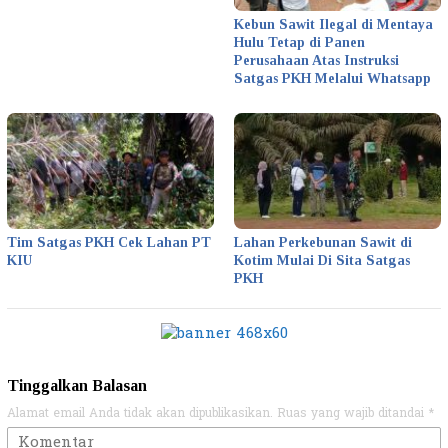
Kebun Sawit Ilegal di Mentaya
Hulu Tetap di Panen
Perusahaan Atas Instruksi
Satgas PKH Melalui Whatsapp
Tim Satgas PKH Cek Lahan PT
Lahan Perkebunan Sawit di
KIU
Kotim Mulai Di Sita Satgas
PKH
Tinggalkan Balasan
Alamat email Anda tidak akan dipublikasikan.
Ruas yang wajib ditandai
*