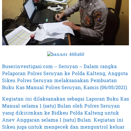
Buserinvestigasi.com – Seruyan – Dalam rangka
Pelaporan Polres Seruyan ke Polda Kalteng, Anggota
Sikeu Polres Seruyan melaksanakan Pembuatan
Buku Kas Manual Polres Seruyan, Kamis (06/05/2021).
Kegiatan ini dilaksanakan sebagai Laporan Buku Kas
Manual selama 1 (satu) Bulan oleh Polres Seruyan
yang dikirimkan ke Bidkeu Polda Kalteng untuk
Anev Anggaran selama 1 (satu) Bulan. Kegiatan ini
Sikeu juga untuk mengecek dan mengontrol keluar