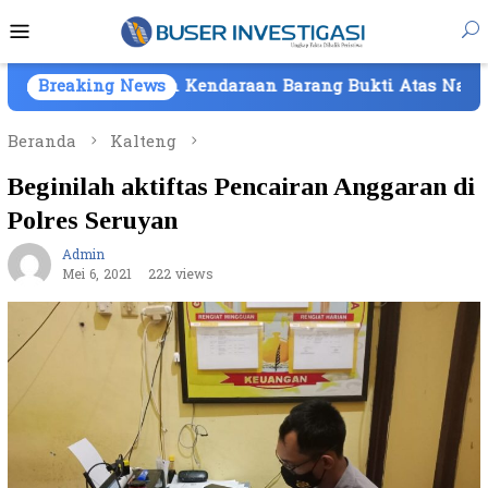
Loncat
Menu
ke
Mobile
konten
emilikan Kendaraan Barang Bukti Atas Nama PT Mitra Us
Breaking News
Beranda
Kalteng
Beginilah aktiftas Pencairan Anggaran di
Polres Seruyan
Admin
Mei 6, 2021
222 views