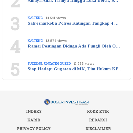
2
Aniaya Anak Tirinya Hingga Luka Berat, S…
3
KALTENG
14.541 views
Satresnarkoba Polres Katingan Tangkap 4 …
4
KALTENG
13.574 views
Ramai Postingan Diduga Ada Pungli Oleh O…
5
SULTENG
,
UNCATEGORIZED
11.233 views
Siap Hadapi Gugatan di MK, Tim Hukum KP…
INDEKS
KODE ETIK
KARIR
REDAKSI
PRIVACY POLICY
DISCLAIMER