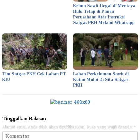
Kebun Sawit Ilegal di Mentaya
Hulu Tetap di Panen
Perusahaan Atas Instruksi
Satgas PKH Melalui Whatsapp
Tim Satgas PKH Cek Lahan PT
Lahan Perkebunan Sawit di
KIU
Kotim Mulai Di Sita Satgas
PKH
Tinggalkan Balasan
Alamat email Anda tidak akan dipublikasikan.
Ruas yang wajib ditandai
*