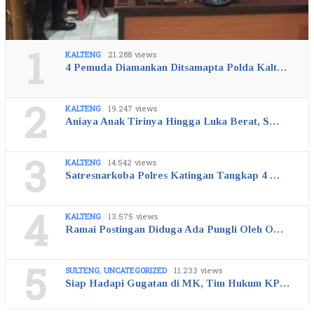
1
KALTENG
21.288 views
4 Pemuda Diamankan Ditsamapta Polda Kalt…
2
KALTENG
19.247 views
Aniaya Anak Tirinya Hingga Luka Berat, S…
3
KALTENG
14.542 views
Satresnarkoba Polres Katingan Tangkap 4 …
4
KALTENG
13.575 views
Ramai Postingan Diduga Ada Pungli Oleh O…
5
SULTENG
,
UNCATEGORIZED
11.233 views
Siap Hadapi Gugatan di MK, Tim Hukum KP…