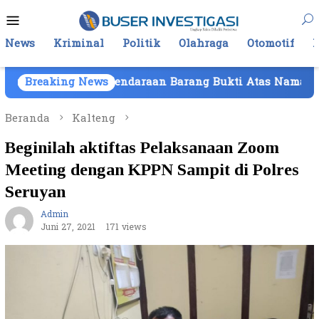
Loncat
Menu
ke
Mobile
konten
News
Kriminal
Politik
Olahraga
Otomotif
an Kendaraan Barang Bukti Atas Nama PT Mitra Usaha Pr
Breaking News
Beranda
Kalteng
Beginilah aktiftas Pelaksanaan Zoom
Meeting dengan KPPN Sampit di Polres
Seruyan
Admin
Juni 27, 2021
171 views