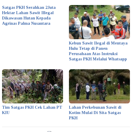
Satgas PKH Serahkan 2Juta
Hektar Lahan Sawit Illegal
Dikawasan Hutan Kepada
Agrinas Palma Nusantara
Kebun Sawit Ilegal di Mentaya
Hulu Tetap di Panen
Perusahaan Atas Instruksi
Satgas PKH Melalui Whatsapp
Tim Satgas PKH Cek Lahan PT
Lahan Perkebunan Sawit di
KIU
Kotim Mulai Di Sita Satgas
PKH