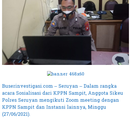
Buserinvestigasi.com – Seruyan – Dalam rangka
acara Sosialisasi dari KPPN Sampit, Anggota Sikeu
Polres Seruyan mengikuti Zoom meeting dengan
KPPN Sampit dan Instansi lainnya, Minggu
(27/06/2021).