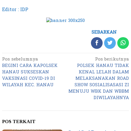
Editor : IDP
SEBARKAN
Pos sebelumnya
Pos berikutnya
Navigasi
BEGINI CARA KAPOLSEK
POLSEK HANAU TIDAK
pos
HANAU SUKSESKAN
KENAL LELAH DALAM
VAKSINASI COVID-19 DI
MELAKSANAKAN ROAD
WILAYAH KEC. HANAU
SHOW SOSIALISASASI ZI
MENUJU WBK DAN WBBM
DIWILAYAHNYA
POS TERKAIT