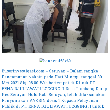
Buserinvestigasi.com – Seruyan – Dalam rangka
Pengamanan vaksin pada Hari Minggu tanggal 30
Mei 2021 Skj. 08.00 Wib bertempat di Klinik PT.
ERNA DJULIAWATI LOGGING II Desa Tumbang Darap
Kec.Seruyan Hulu Kab. Seruyan, telah dilaksanakan
Penyuntikan VAKSIN dosis 1 Kepada Pelayanan
Publik di PT. ERNA DJULIAWATI LOGGING II untuk