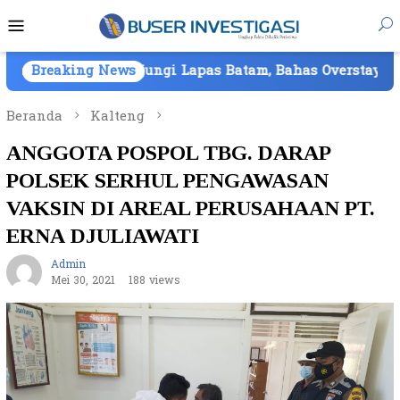
Loncat
Menu
ke
Mobile
konten
jungi Lapas Batam, Bahas Overstaying dan KUHP Baru
Breaking News
Beranda
Kalteng
ANGGOTA POSPOL TBG. DARAP
POLSEK SERHUL PENGAWASAN
VAKSIN DI AREAL PERUSAHAAN PT.
ERNA DJULIAWATI
Admin
Mei 30, 2021
188 views