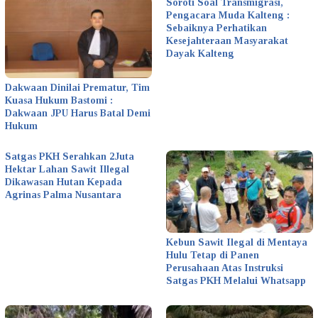
Soroti Soal Transmigrasi,
Pengacara Muda Kalteng :
Sebaiknya Perhatikan
Kesejahteraan Masyarakat
Dayak Kalteng
Dakwaan Dinilai Prematur, Tim
Kuasa Hukum Bastomi :
Dakwaan JPU Harus Batal Demi
Hukum
Satgas PKH Serahkan 2Juta
Hektar Lahan Sawit Illegal
Dikawasan Hutan Kepada
Agrinas Palma Nusantara
Kebun Sawit Ilegal di Mentaya
Hulu Tetap di Panen
Perusahaan Atas Instruksi
Satgas PKH Melalui Whatsapp