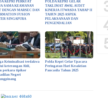
DA KEPRI PERKUAT
POLDA KEPRI GELAR
JA SAMA KEAMANAN
TAKLIMAT AWAL AUDIT
T DENGAN MARSEC DAN
KINERJA ITWASDA TAHAP II
ORMATION FUSION
TAHUN 2025 ASPEK
TER SINGAPURA
PELAKSANAAN DAN
PENGENDALIAN
ga Kriminalisasi terdakwa
Polda Kepri Gelar Upacara
lui keterangan Ahli,
Peringatan Hari Kesaktian
m perkara tipikor
Pancasila Tahun 2025
adilan Negeri
ungpinang