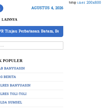
tutup
n
AGUSTUS 4, 2026
LAINNYA
n Batam, Barantin Paparkan 7 Strategi Perkuat Pengawas
:
K POPULER
AB BANYUASIN
G BERITA
OLRES BANYUASIN
LRES TOLI-TOLI
OLDA SUMSEL