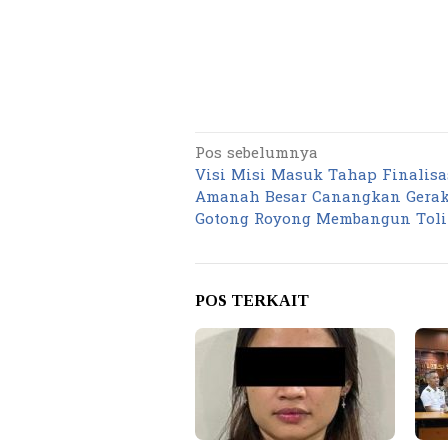
Pos sebelumnya
Navigasi
Visi Misi Masuk Tahap Finalisas
pos
Amanah Besar Canangkan Gera
Gotong Royong Membangun Tolit
POS TERKAIT