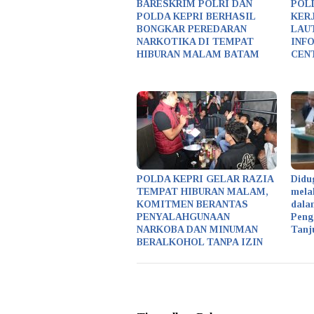
BARESKRIM POLRI DAN
POL
POLDA KEPRI BERHASIL
KER
BONGKAR PEREDARAN
LAU
NARKOTIKA DI TEMPAT
INF
HIBURAN MALAM BATAM
CEN
POLDA KEPRI GELAR RAZIA
Didu
TEMPAT HIBURAN MALAM,
mela
KOMITMEN BERANTAS
dala
PENYALAHGUNAAN
Peng
NARKOBA DAN MINUMAN
Tanj
BERALKOHOL TANPA IZIN