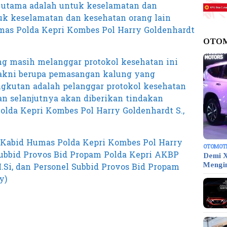
n utama adalah untuk keselamatan dan
tuk keselamatan dan kesehatan orang lain
Humas Polda Kepri Kombes Pol Harry Goldenhardt
OTO
ng masih melanggar protokol kesehatan ini
 yakni berupa pemasangan kalung yang
ngkutan adalah pelanggar protokol kesehatan
n selanjutnya akan diberikan tindakan
Polda Kepri Kombes Pol Harry Goldenhardt S.,
t Kabid Humas Polda Kepri Kombes Pol Harry
OTOMOT
Kasubbid Provos Bid Propam Polda Kepri AKBP
Demi X
M.Si, dan Personel Subbid Provos Bid Propam
Mengi
y)