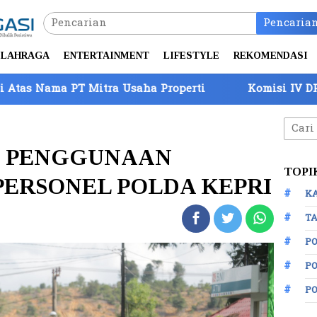
Pencaria
LAHRAGA
ENTERTAINMENT
LIFESTYLE
REKOMENDASI
a Usaha Properti
Komisi IV DPR Tinjau Perbatasa
Cari
untuk
N PENGGUNAAN
TOPI
PERSONEL POLDA KEPRI
K
TA
P
PO
P