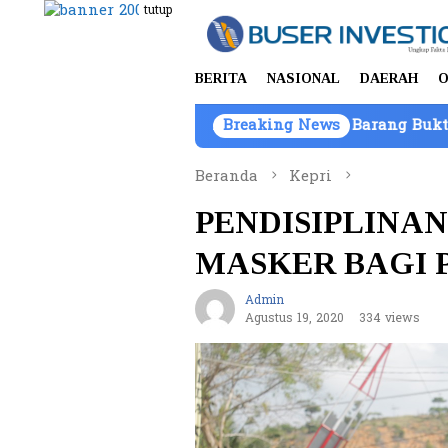
Loncat
tutup
ke
konten
BERITA
NASIONAL
DAERAH
O
Kepemilikan Kendaraan Barang Bukti Atas Nama PT Mitr
Breaking News
Beranda
Kepri
PENDISIPLINA
MASKER BAGI 
Admin
Agustus 19, 2020
334 views