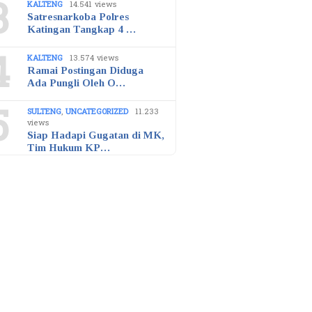
3
KALTENG
14.541 views
Satresnarkoba Polres
Katingan Tangkap 4 …
4
KALTENG
13.574 views
Ramai Postingan Diduga
Ada Pungli Oleh O…
5
SULTENG
,
UNCATEGORIZED
11.233
views
Siap Hadapi Gugatan di MK,
Tim Hukum KP…