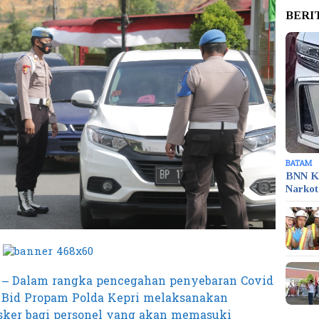
BERI
BATAM
BNN K
Narko
 – Dalam rangka pencegahan penyebaran Covid
, Bid Propam Polda Kepri melaksanakan
ker bagi personel yang akan memasuki