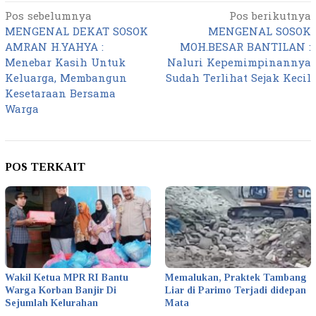
Pos sebelumnya
Pos berikutnya
Navigasi
MENGENAL DEKAT SOSOK
MENGENAL SOSOK
pos
AMRAN H.YAHYA :
MOH.BESAR BANTILAN :
Menebar Kasih Untuk
Naluri Kepemimpinannya
Keluarga, Membangun
Sudah Terlihat Sejak Kecil
Kesetaraan Bersama
Warga
POS TERKAIT
Wakil Ketua MPR RI Bantu
Memalukan, Praktek Tambang
Warga Korban Banjir Di
Liar di Parimo Terjadi didepan
Sejumlah Kelurahan
Mata