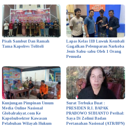
Pisah Sambut Dan Ramah
Lapas Kelas IIB Luwuk Kembali
Tama Kapolres Tolitoli
Gagalkan Pelemparan Narkoba
Jenis Sabu-sabu Oleh 1 Orang
Pemuda
Kunjungan Pimpinan Umum
Surat Terbuka Buat :
Media Online Nasional
PRESIDEN R.I. BAPAK
Globalrakyat.com Ke
PRABOWO SUBIANTO Perihal:
Kapolsubsektor Kawasan
Saya Di Zolimi Badan
Pelabuhan Wilayah Hukum
Pertanahan Nasional (ATR/BPN)