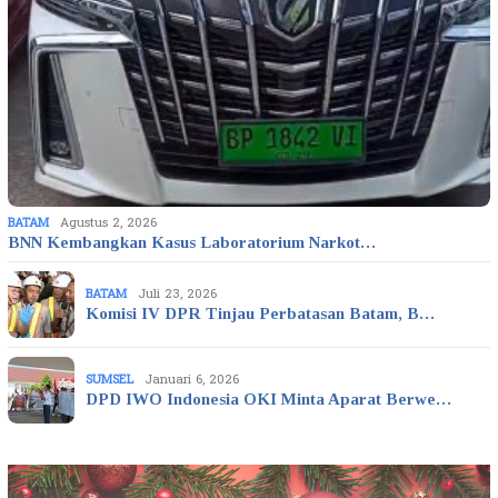
BATAM
Agustus 2, 2026
BNN Kembangkan Kasus Laboratorium Narkot…
BATAM
Juli 23, 2026
Komisi IV DPR Tinjau Perbatasan Batam, B…
SUMSEL
Januari 6, 2026
DPD IWO Indonesia OKI Minta Aparat Berwe…