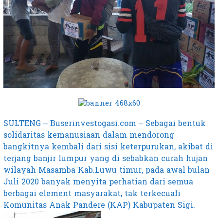
SULTENG – Buserinvestogasi.com – Sebagai bentuk
solidaritas kemanusiaan dalam mendorong
bangkitnya kembali dari sisi keterpurukan, akibat di
terjang banjir lumpur yang di sebabkan curah hujan
wilayah Masamba Kab.Luwu timur, pada awal bulan
Juli 2020 banyak menyita perhatian dari semua
berbagai element masyarakat, tak terkecuali
Komunitas Anak Pandere (KAP) Kabupaten Sigi.