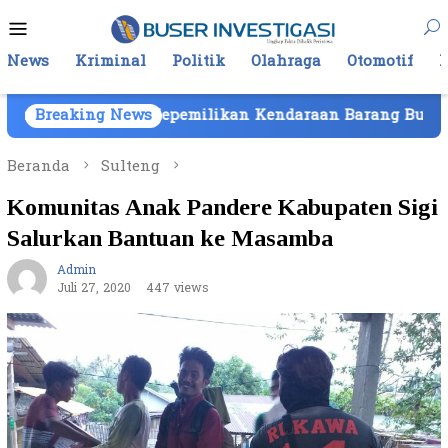
Loncat
Menu
ke
Mobile
konten
News
Kriminal
Politik
Olahraga
Otomotif
 Kepemilikan Kendaraan Barang Bukti Atas Nama PT Mit
Breaking News
Beranda
Sulteng
Komunitas Anak Pandere Kabupaten Sigi
Salurkan Bantuan ke Masamba
Admin
Juli 27, 2020
447 views