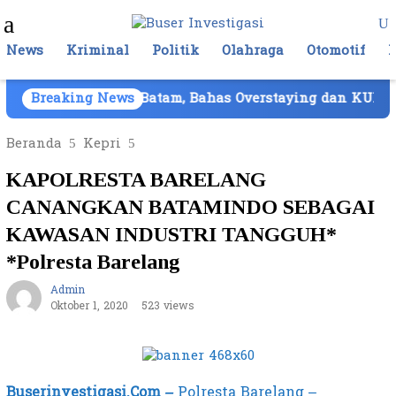
Loncat
Menu
ke
Mobile
konten
News
Kriminal
Politik
Olahraga
Otomotif
ngi Lapas Batam, Bahas Overstaying dan KUHP Baru
Breaking News
Beranda
Kepri
KAPOLRESTA BARELANG
CANANGKAN BATAMINDO SEBAGAI
KAWASAN INDUSTRI TANGGUH*
*Polresta Barelang
Admin
Oktober 1, 2020
523 views
Buserinvestigasi.Com
–
Polresta Barelang –