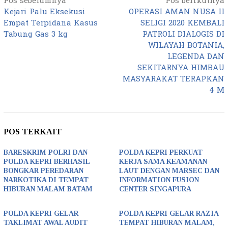
Pos sebelumnya
Pos berikutnya
Navigasi
Kejari Palu Eksekusi
OPERASI AMAN NUSA II
pos
Empat Terpidana Kasus
SELIGI 2020 KEMBALI
Tabung Gas 3 kg
PATROLI DIALOGIS DI
WILAYAH BOTANIA,
LEGENDA DAN
SEKITARNYA HIMBAU
MASYARAKAT TERAPKAN
4 M
POS TERKAIT
BARESKRIM POLRI DAN
POLDA KEPRI PERKUAT
POLDA KEPRI BERHASIL
KERJA SAMA KEAMANAN
BONGKAR PEREDARAN
LAUT DENGAN MARSEC DAN
NARKOTIKA DI TEMPAT
INFORMATION FUSION
HIBURAN MALAM BATAM
CENTER SINGAPURA
POLDA KEPRI GELAR
POLDA KEPRI GELAR RAZIA
TAKLIMAT AWAL AUDIT
TEMPAT HIBURAN MALAM,