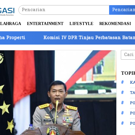
Pencaria
LAHRAGA
ENTERTAINMENT
LIFESTYLE
REKOMENDASI
isi IV DPR Tinjau Perbatasan Batam, Barantin Paparkan 
Cari
untuk
TOPI
K
TA
P
PO
P