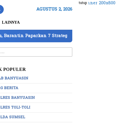
tutup
n
AGUSTUS 2, 2026
LAINNYA
7 Strategi Perkuat Pengawasan
DPD IWO Indonesia 
:
K POPULER
AB BANYUASIN
G BERITA
OLRES BANYUASIN
LRES TOLI-TOLI
OLDA SUMSEL