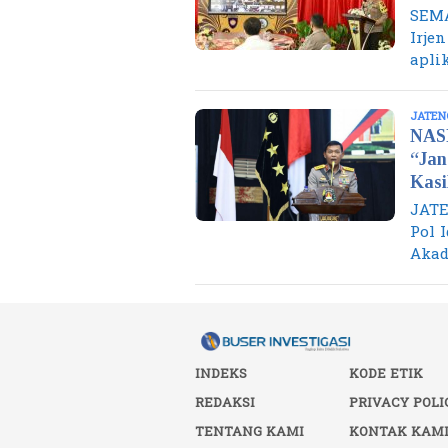
SEMA
Irje
aplik
JATEN
NAS
“Jan
Kasi
JATE
Pol 
Akad
INDEKS
KODE ETIK
REDAKSI
PRIVACY POLI
TENTANG KAMI
KONTAK KAM