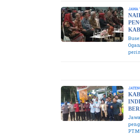
JAWA 
NAI
PEN
KAB
Buse
Ogan
peri
JATEN
KAB
IND
BER
Jawa
peng
PT.M