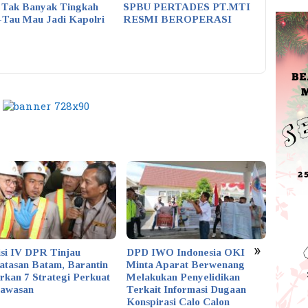
 Tak Banyak Tingkah
SPBU PERTADES PT.MTI
Pantai K
-Tau Mau Jadi Kapolri
RESMI BEROPERASI
Remban
»
si IV DPR Tinjau
DPD IWO Indonesia OKI
RSBP 
atasan Batam, Barantin
Minta Aparat Berwenang
Sertif
rkan 7 Strategi Perkuat
Melakukan Penyelidikan
MUI Ke
awasan
Terkait Informasi Dugaan
Provin
Konspirasi Calo Calon