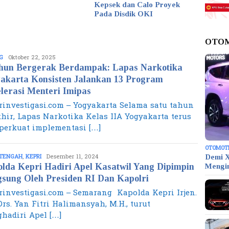
Kepsek dan Calo Proyek
Pada Disdik OKI
OTO
G
Hadi
Oktober 22, 2025
hun Bergerak Berdampak: Lapas Narkotika
akarta Konsisten Jalankan 13 Program
lerasi Menteri Imipas
rinvestigasi.com – Yogyakarta Selama satu tahun
khir, Lapas Narkotika Kelas IIA Yogyakarta terus
erkuat implementasi […]
OTOMOT
TENGAH
,
KEPRI
Hadi
Desember 11, 2024
Demi X
lda Kepri Hadiri Apel Kasatwil Yang Dipimpin
Mengi
sung Oleh Presiden RI Dan Kapolri
rinvestigasi.com – Semarang Kapolda Kepri Irjen.
Drs. Yan Fitri Halimansyah, M.H., turut
hadiri Apel […]