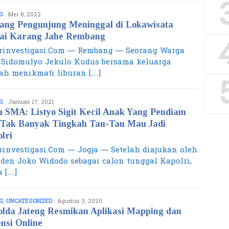
G
admin
Mei 8, 2022
ang Pengunjung Meninggal di Lokawisata
ai Karang Jahe Rembang
rinvestigasi.Com — Rembang — Seorang Warga
 Sidomulyo Jekulo Kudus bersama keluarga
lah menikmati liburan […]
G
admin
Januari 17, 2021
 SMA: Listyo Sigit Kecil Anak Yang Pendiam
Tak Banyak Tingkah Tau-Tau Mau Jadi
lri
rinvestigasi.Com — Jogja — Setelah diajukan oleh
iden Joko Widodo sebagai calon tunggal Kapolri,
 […]
G
,
UNCATEGORIZED
admin
Agustus 3, 2020
lda Jateng Resmikan Aplikasi Mapping dan
nsi Online