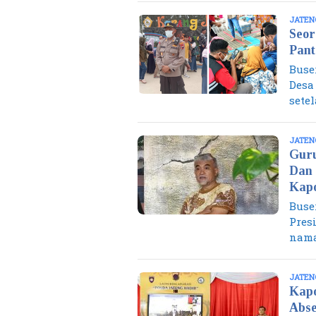
JATEN
Seor
Pant
Buse
Desa
sete
JATEN
Guru
Dan 
Kapo
Buse
Pres
nama
JATEN
Kapo
Abse