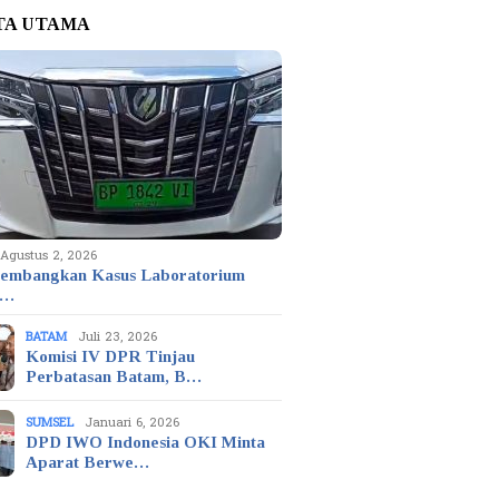
TA UTAMA
Agustus 2, 2026
embangkan Kasus Laboratorium
t…
BATAM
Juli 23, 2026
Komisi IV DPR Tinjau
Perbatasan Batam, B…
SUMSEL
Januari 6, 2026
DPD IWO Indonesia OKI Minta
2
Juli 23, 2023
Desember 11, 20
Aparat Berwe…
 Pengunjung
NAIK KELAS,
Kapolda Kepr
l di Lokawisata
KABUPATEN OKU
Kasatwil Yang