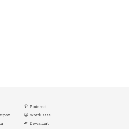
r
Pinterest
eupon
WordPress
in
Deviantart