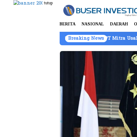
Loncat
tutup
ke
konten
BERITA
NASIONAL
DAERAH
O
ang Bukti Atas Nama PT Mitra Usaha Properti
Breaking News
Kom