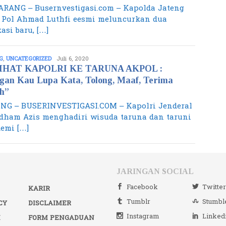
RANG – Busernvestigasi.com – Kapolda Jateng
n Pol Ahmad Luthfi eesmi meluncurkan dua
asi baru, […]
G
,
UNCATEGORIZED
admin
Juli 6, 2020
IHAT KAPOLRI KE TARUNA AKPOL :
gan Kau Lupa Kata, Tolong, Maaf, Terima
h”
NG – BUSERINVESTIGASI.COM – Kapolri Jenderal
Idham Azis menghadiri wisuda taruna dan taruni
emi […]
JARINGAN SOCIAL
Facebook
Twitte
KARIR
Tumblr
Stumbl
CY
DISCLAIMER
Instagram
Linked
I
FORM PENGADUAN