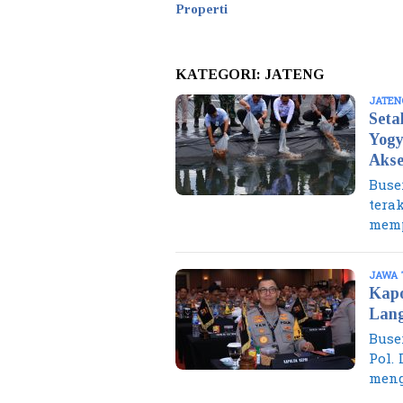
Properti
KATEGORI:
JATENG
JATEN
Seta
Yogy
Akse
Buse
tera
memp
JAWA 
Kapo
Lang
Buse
Pol. 
meng