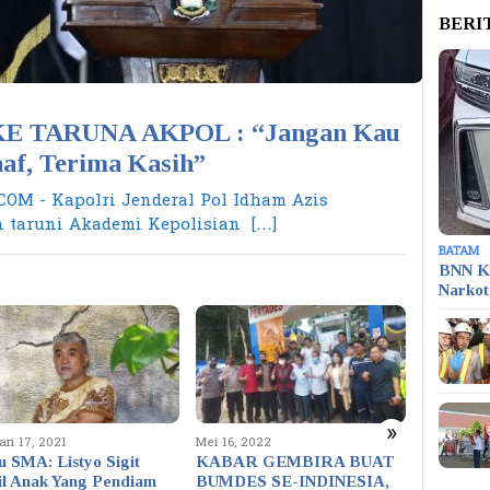
BERI
E TARUNA AKPOL : “Jangan Kau
af, Terima Kasih”
OM - Kapolri Jenderal Pol Idham Azis
 taruni Akademi Kepolisian […]
BATAM
BNN K
Narko
»
ri 17, 2021
Mei 16, 2022
Mei 8, 202
 SMA: Listyo Sigit
KABAR GEMBIRA BUAT
Seorang
il Anak Yang Pendiam
BUMDES SE-INDINESIA,
Meningga