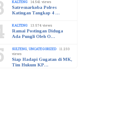
3
KALTENG
14.541 views
Satresnarkoba Polres
Katingan Tangkap 4 …
4
KALTENG
13.574 views
Ramai Postingan Diduga
Ada Pungli Oleh O…
5
SULTENG
,
UNCATEGORIZED
11.233
views
Siap Hadapi Gugatan di MK,
Tim Hukum KP…