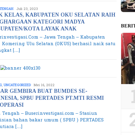
TENGAH
admin
Juli 23, 2023
K KELAS, KABUPATEN OKU SELATAN RAIH
GHARGAAN KATEGORI MADYA
BERI
UPATEN/KOTA LAYAK ANAK
rinvestigasi.Com – Jawa Tengah – Kabupaten
 Komering Ulu Selatan (OKUS) berhasil naik satu
ngkat […]
G
,
UNCATEGORIZED
admin
Mei 16, 2022
AR GEMBIRA BUAT BUMDES SE-
INESIA, SPBU PERTADES PT.MTI RESMI
OPERASI
 Tengah – Buserinvestigasi.com – Stasiun
isian bahan bakar umum ( SPBU ) PERTADES
utiara […]