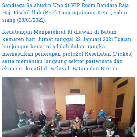
Sandiaga Salahudin Uno di VIP Room Bandara Raja
Haji Fisabilillah (RHF) Tanjungpinang Kepri, Sabtu
siang (23/01/2021).
Kedatangan Menparekraf RI diawali di Batam
kemaren hari Jumat tanggal 22 Januari 2021.Tujuan
kunjungan kerja ini adalah dalam rangka
memastikan penerapan protokol Kesehatan (Prokes)
serta memantau langsung sektor pariwisata dan
ekonomi kreatif di wilayah Batam dan Bintan.