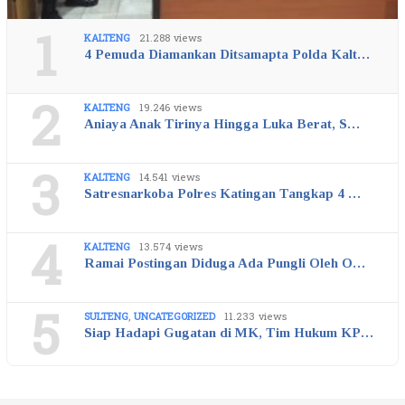
1
KALTENG
21.288 views
4 Pemuda Diamankan Ditsamapta Polda Kalt…
2
KALTENG
19.246 views
Aniaya Anak Tirinya Hingga Luka Berat, S…
3
KALTENG
14.541 views
Satresnarkoba Polres Katingan Tangkap 4 …
4
KALTENG
13.574 views
Ramai Postingan Diduga Ada Pungli Oleh O…
5
SULTENG
,
UNCATEGORIZED
11.233 views
Siap Hadapi Gugatan di MK, Tim Hukum KP…