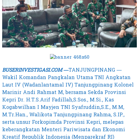
BUSERINVESTIGASI.COM —
TANJUNGPINANG —
Wakil Komandan Pangkalan Utama TNI Angkatan
Laut IV (Wadanlantamal IV) Tanjungpinang Kolonel
Marinir Andi Rahmat M, bersama Sekda Provinsi
Kepri Dr. H.T.S.Arif Fadillah,S.Sos., M.Si., Kas
Kogabwilhan I Mayjen TNI Syafruddin,S.E., M.M,
M.Tr.Han., Walikota Tanjungpinang Rahma, S.IP.,
serta unsur Forkopimda Provinsi Kepri, melepas
keberangkatan Menteri Pariwisata dan Ekonomi
Kreatif Republik Indonesia (Menparekraf RI)