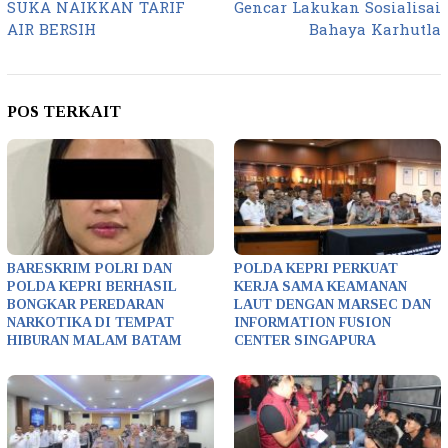
SUKA NAIKKAN TARIF
Gencar Lakukan Sosialisai
AIR BERSIH
Bahaya Karhutla
POS TERKAIT
BARESKRIM POLRI DAN
POLDA KEPRI PERKUAT
POLDA KEPRI BERHASIL
KERJA SAMA KEAMANAN
BONGKAR PEREDARAN
LAUT DENGAN MARSEC DAN
NARKOTIKA DI TEMPAT
INFORMATION FUSION
HIBURAN MALAM BATAM
CENTER SINGAPURA