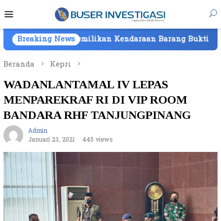
Loncat
Menu
ke
Mobile
konten
milikan Kendaraan Barang Bukti Atas Nama PT Mitra Us
Breaking News
Beranda
Kepri
WADANLANTAMAL IV LEPAS
MENPAREKRAF RI DI VIP ROOM
BANDARA RHF TANJUNGPINANG
Admin
Januari 23, 2021
445 views