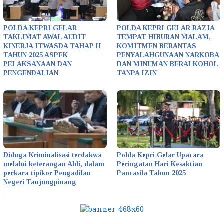
POLDA KEPRI GELAR
POLDA KEPRI GELAR RAZIA
TAKLIMAT AWAL AUDIT
TEMPAT HIBURAN MALAM,
KINERJA ITWASDA TAHAP II
KOMITMEN BERANTAS
TAHUN 2025 ASPEK
PENYALAHGUNAAN NARKOBA
PELAKSANAAN DAN
DAN MINUMAN BERALKOHOL
PENGENDALIAN
TANPA IZIN
Diduga Kriminalisasi terdakwa
Polda Kepri Gelar Upacara
melalui keterangan Ahli, dalam
Peringatan Hari Kesaktian
perkara tipikor Pengadilan
Pancasila Tahun 2025
Negeri Tanjungpinang