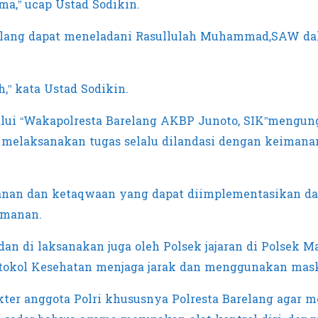
ma,” ucap Ustad Sodikin.
relang dapat meneladani Rasullulah Muhammad,SAW dal
h,” kata Ustad Sodikin.
lalui “Wakapolresta Barelang AKBP Junoto, SIK”meng
 melaksanakan tugas selalu dilandasi dengan keimanan 
nan dan ketaqwaan yang dapat diimplementasikan dal
imanan.
an di laksanakan juga oleh Polsek jajaran di Polsek Ma
otokol Kesehatan menjaga jarak dan menggunakan mask
ter anggota Polri khususnya Polresta Barelang agar 