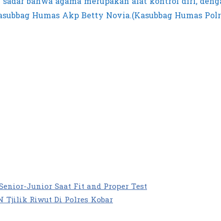
 sadar bahwa agama merupakan alat kontrol diri, deng
subbag Humas Akp Betty Novia.(Kasubbag Humas Polre
enior-Junior Saat Fit and Proper Test
 Tjilik Riwut Di Polres Kobar