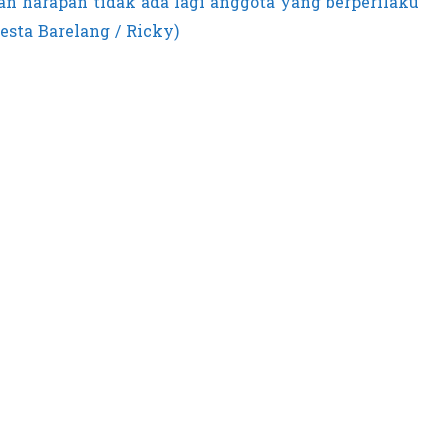
an harapan tidak ada lagi anggota yang berperilaku
sta Barelang / Ricky)