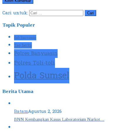
Cari untuk:
Topik Populer
Kab Banyuasin
Tag Berita
Polres Banyuasin
Polres Toli-toli
Polda Sumsel
Berita Utama
Batam
Agustus 2, 2026
BNN Kembangkan Kasus Laboratorium Narkot…