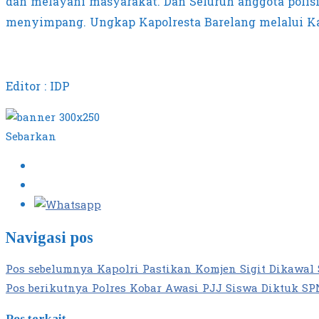
dan melayani masyarakat. Dan Seluruh anggota polisi
menyimpang. Ungkap Kapolresta Barelang melalui Ka
Editor : IDP
Sebarkan
Navigasi pos
Pos sebelumnya
Kapolri Pastikan Komjen Sigit Dikawal S
Pos berikutnya
Polres Kobar Awasi PJJ Siswa Diktuk SPN
Pos terkait