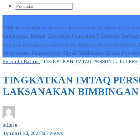
Breaking News
BNN Kembangkan Kasus Laboratorium Narkotika Cair di
Perbatasan Batam, Barantin Paparkan 7 Strategi Perku
Dugaan Konspirasi Calo Calon Kepsek dan Calo Proyek 
Pergerakan Penumpang Kapal Pelabuhan Batam Periode 
Beranda
Batam
TINGKATKAN IMTAQ PERSONIL, POLRE
TINGKATKAN IMTAQ PERS
LAKSANAKAN BIMBINGAN
admin
Januari 20, 2021
335 views