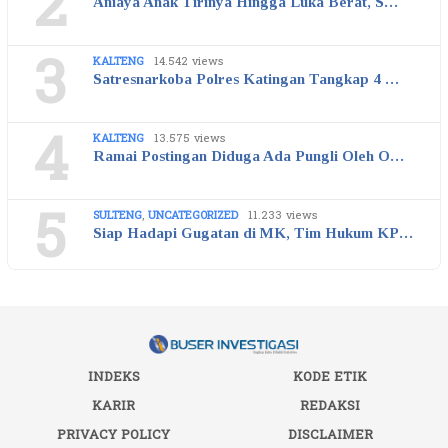
2
Aniaya Anak Tirinya Hingga Luka Berat, S…
3
KALTENG
14.542 views
Satresnarkoba Polres Katingan Tangkap 4 …
4
KALTENG
13.575 views
Ramai Postingan Diduga Ada Pungli Oleh O…
5
SULTENG
,
UNCATEGORIZED
11.233 views
Siap Hadapi Gugatan di MK, Tim Hukum KP…
INDEKS
KODE ETIK
KARIR
REDAKSI
PRIVACY POLICY
DISCLAIMER