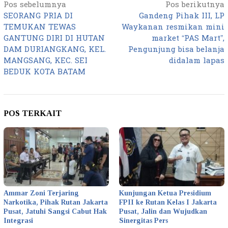
Pos sebelumnya
Pos berikutnya
Navigasi
SEORANG PRIA DI
Gandeng Pihak III, LP
pos
TEMUKAN TEWAS
Waykanan resmikan mini
GANTUNG DIRI DI HUTAN
market “PAS Mart”,
DAM DURIANGKANG, KEL.
Pengunjung bisa belanja
MANGSANG, KEC. SEI
didalam lapas
BEDUK KOTA BATAM
POS TERKAIT
Ammar Zoni Terjaring
Kunjungan Ketua Presidium
Narkotika, Pihak Rutan Jakarta
FPII ke Rutan Kelas I Jakarta
Pusat, Jatuhi Sangsi Cabut Hak
Pusat, Jalin dan Wujudkan
Integrasi
Sinergitas Pers