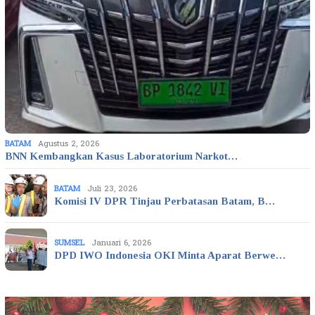
BATAM
Agustus 2, 2026
BNN Kembangkan Kasus Laboratorium Narkot…
BATAM
Juli 23, 2026
Komisi IV DPR Tinjau Perbatasan Batam, B…
SUMSEL
Januari 6, 2026
DPD IWO Indonesia OKI Minta Aparat Berwe…