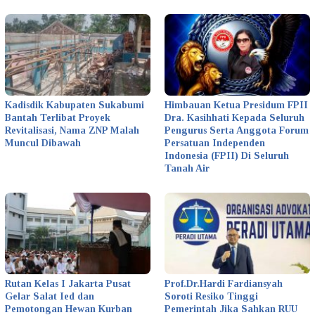
Kadisdik Kabupaten Sukabumi
Himbauan Ketua Presidum FPII
Bantah Terlibat Proyek
Dra. Kasihhati Kepada Seluruh
Revitalisasi, Nama ZNP Malah
Pengurus Serta Anggota Forum
Muncul Dibawah
Persatuan Independen
Indonesia (FPII) Di Seluruh
Tanah Air
Rutan Kelas I Jakarta Pusat
Prof.Dr.Hardi Fardiansyah
Gelar Salat Ied dan
Soroti Resiko Tinggi
Pemotongan Hewan Kurban
Pemerintah Jika Sahkan RUU