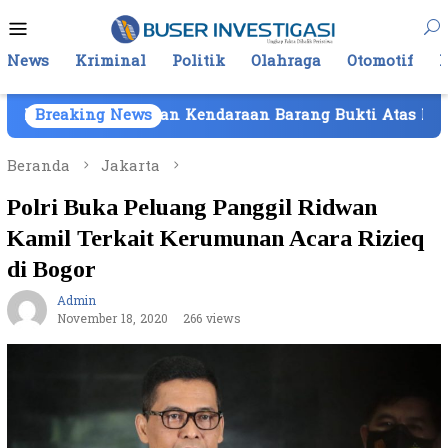
Loncat
Menu
ke
Mobile
konten
News
Kriminal
Politik
Olahraga
Otomotif
ilikan Kendaraan Barang Bukti Atas Nama PT Mitra Usa
Breaking News
Beranda
Jakarta
Polri Buka Peluang Panggil Ridwan
Kamil Terkait Kerumunan Acara Rizieq
di Bogor
Admin
November 18, 2020
266 views