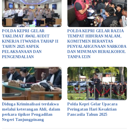
POLDA KEPRI GELAR
POLDA KEPRI GELAR RAZIA
TAKLIMAT AWAL AUDIT
TEMPAT HIBURAN MALAM,
KINERJA ITWASDA TAHAP II
KOMITMEN BERANTAS
TAHUN 2025 ASPEK
PENYALAHGUNAAN NARKOBA
PELAKSANAAN DAN
DAN MINUMAN BERALKOHOL
PENGENDALIAN
TANPA IZIN
Diduga Kriminalisasi terdakwa
Polda Kepri Gelar Upacara
melalui keterangan Ahli, dalam
Peringatan Hari Kesaktian
perkara tipikor Pengadilan
Pancasila Tahun 2025
Negeri Tanjungpinang