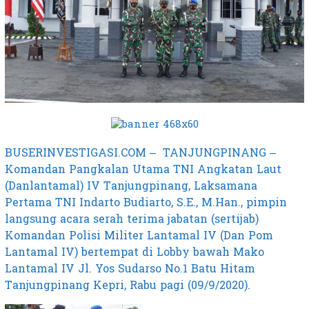
BUSERINVESTIGASI.COM – TANJUNGPINANG –
Komandan Pangkalan Utama TNI Angkatan Laut
(Danlantamal) IV Tanjungpinang, Laksamana
Pertama TNI Indarto Budiarto, S.E., M.Han., pimpin
langsung acara serah terima jabatan (sertijab)
Komandan Polisi Militer Lantamal IV (Dan Pom
Lantamal IV) bertempat di Lobby bawah Mako
Lantamal IV Jl. Yos Sudarso No.1 Batu Hitam
Tanjungpinang Kepri, Rabu pagi (09/9/2020).