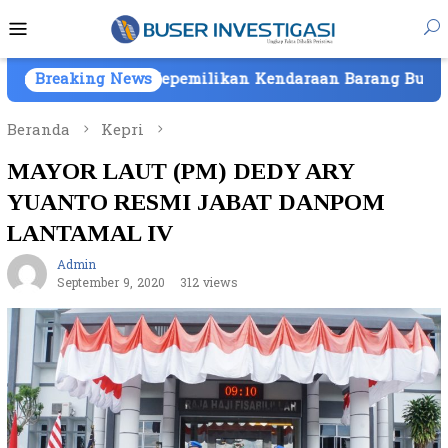
Loncat
Menu
ke
Mobile
konten
am, Kepemilikan Kendaraan Barang Bukti Atas Nama PT M
Breaking News
Beranda
Kepri
MAYOR LAUT (PM) DEDY ARY
YUANTO RESMI JABAT DANPOM
LANTAMAL IV
Admin
September 9, 2020
312 views