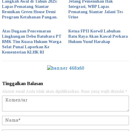
Langkah Awal di Tahun 2025:
Jelang Pemenuhan Hak
Lapas Pematang Siantar
Integrasi, WBP Lapas
Resmikan Green House Demi
Pematang Siantar Jalani Tes
Program Ketahanan Pangan.
Urine
Atas Dugaan Pencemaran
Ketua FPII Korwil Labuhan
Lingkungan Debu Batubara PT
Batu Raya Akan Kawal Perkara
RMK Tim Kuasa Hukum Warga
Hukum Yusuf Harahap
Selat Punai Laporkan Ke
Kementerian KLHK RI
Tinggalkan Balasan
Alamat email Anda tidak akan dipublikasikan.
Ruas yang wajib ditandai
*