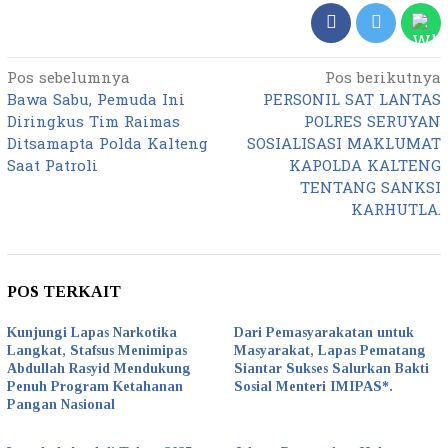
Pos sebelumnya
Pos berikutnya
Navigasi
Bawa Sabu, Pemuda Ini
PERSONIL SAT LANTAS
pos
Diringkus Tim Raimas
POLRES SERUYAN
Ditsamapta Polda Kalteng
SOSIALISASI MAKLUMAT
Saat Patroli
KAPOLDA KALTENG
TENTANG SANKSI
KARHUTLA.
POS TERKAIT
Kunjungi Lapas Narkotika
Dari Pemasyarakatan untuk
Langkat, Stafsus Menimipas
Masyarakat, Lapas Pematang
Abdullah Rasyid Mendukung
Siantar Sukses Salurkan Bakti
Penuh Program Ketahanan
Sosial Menteri IMIPAS*.
Pangan Nasional