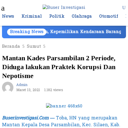
Loncat
Menu
ke
Mobile
konten
News
Kriminal
Politik
Olahraga
Otomotif
Cair di Batam, Kepemilikan Kendaraan Barang Bukti At
Breaking News
Beranda
Sumut
Mantan Kades Parsambilan 2 Periode,
Diduga lakukan Praktek Korupsi Dan
Nepotisme
Admin
Maret 13, 2021
1.182 views
Buserinvestigasi.Com —
Toba, HN yang merupakan
Mantan Kepala Desa Parsambilan, Kec. Silaen, Kab.