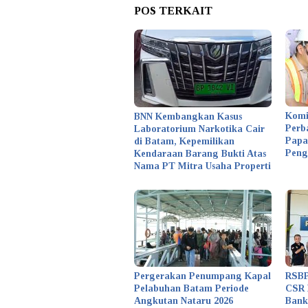
POS TERKAIT
Komi
BNN Kembangkan Kasus
Perb
Laboratorium Narkotika Cair
Papa
di Batam, Kepemilikan
Peng
Kendaraan Barang Bukti Atas
Nama PT Mitra Usaha Properti
Pergerakan Penumpang Kapal
RSBP
Pelabuhan Batam Periode
CSR 
Angkutan Nataru 2026
Bank