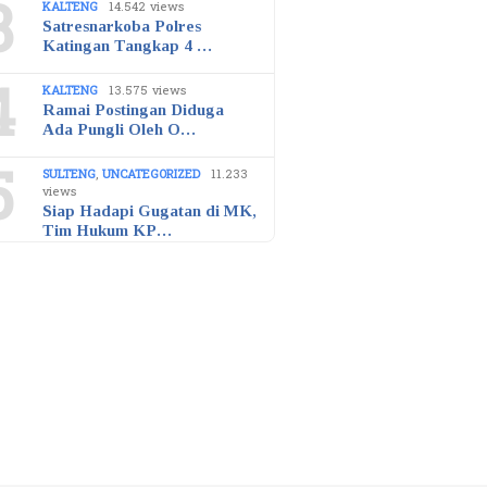
3
KALTENG
14.542 views
Satresnarkoba Polres
Katingan Tangkap 4 …
4
KALTENG
13.575 views
Ramai Postingan Diduga
Ada Pungli Oleh O…
5
SULTENG
,
UNCATEGORIZED
11.233
views
Siap Hadapi Gugatan di MK,
Tim Hukum KP…