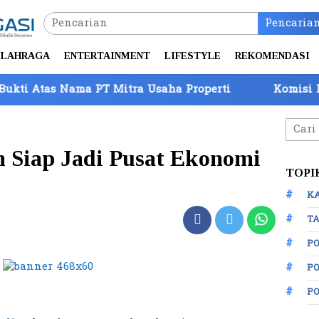
Pencaria
LAHRAGA
ENTERTAINMENT
LIFESTYLE
REKOMENDASI
 PT Mitra Usaha Properti
Komisi IV DPR Tinjau P
Cari
untuk
m Siap Jadi Pusat Ekonomi
TOPI
K
TA
P
PO
P