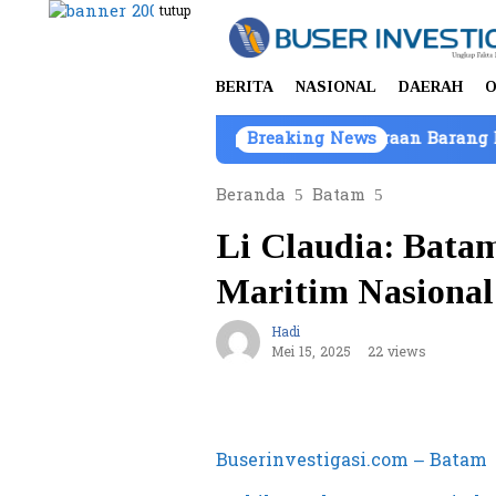
Loncat
tutup
ke
konten
BERITA
NASIONAL
DAERAH
O
 Batam, Kepemilikan Kendaraan Barang Bukti Atas Nama
Breaking News
Beranda
Batam
Li Claudia: Bata
Maritim Nasional
Hadi
Mei 15, 2025
22 views
Buserinvestigasi.com – Batam