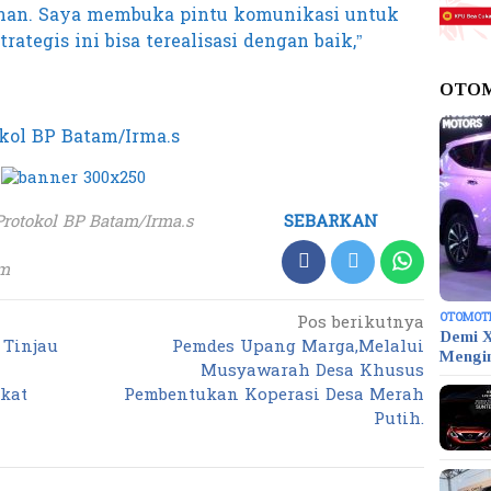
zinan. Saya membuka pintu komunikasi untuk
rategis ini bisa terealisasi dengan baik,”
OTO
kol BP Batam/Irma.s
Protokol BP Batam/Irma.s
SEBARKAN
om
OTOMOT
Pos berikutnya
Demi X
 Tinjau
Pemdes Upang Marga,Melalui
Mengi
Musyawarah Desa Khusus
kat
Pembentukan Koperasi Desa Merah
Putih.