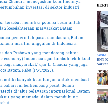
audia Chandra, menegaskan komitmennya
BERI
rtumbuhan investasi di sektor industri
or tersebut memiliki potensi besar untuk
an kesejahteraan masyarakat Batam.
aborasi pemerintah pusat dan daerah, Batam
konomi maritim unggulan di Indonesia.
 Presiden Prabowo yang mendorong sektor
BATAM
ue economy) Indonesia agar tumbuh lebih kuat
BNN K
bagi masyarakat,” ujar Li Claudia yang juga
Narko
ta Batam, Rabu (14/5/2025).
memiliki banyak keuntungan untuk membuat
a bahari ini berkembang pesat. Selain
ategis di jalur pelayaran internasional, Batam
struktur yang memadai dalam mendukung
sebut.