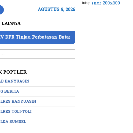
tutup
n
AGUSTUS 9, 2026
LAINNYA
erbatasan Batam, Barantin Paparkan 7 Strategi Perkuat 
:
K POPULER
AB BANYUASIN
G BERITA
OLRES BANYUASIN
LRES TOLI-TOLI
OLDA SUMSEL