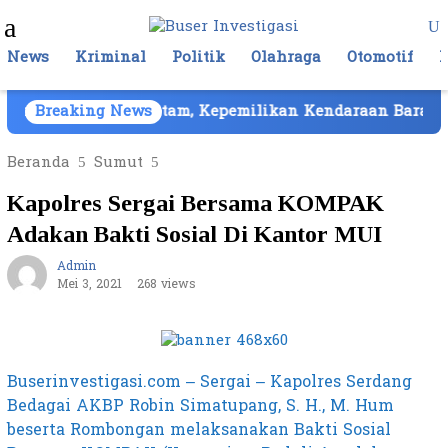
Loncat
Menu
ke
Mobile
konten
News
Kriminal
Politik
Olahraga
Otomotif
ika Cair di Batam, Kepemilikan Kendaraan Barang Bukti
Breaking News
Beranda
Sumut
Kapolres Sergai Bersama KOMPAK
Adakan Bakti Sosial Di Kantor MUI
Admin
Mei 3, 2021
268 views
Buserinvestigasi.com – Sergai – Kapolres Serdang
Bedagai AKBP Robin Simatupang, S. H., M. Hum
beserta Rombongan melaksanakan Bakti Sosial