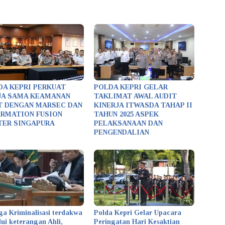
DA KEPRI PERKUAT
POLDA KEPRI GELAR
JA SAMA KEAMANAN
TAKLIMAT AWAL AUDIT
T DENGAN MARSEC DAN
KINERJA ITWASDA TAHAP II
ORMATION FUSION
TAHUN 2025 ASPEK
TER SINGAPURA
PELAKSANAAN DAN
PENGENDALIAN
ga Kriminalisasi terdakwa
Polda Kepri Gelar Upacara
lui keterangan Ahli,
Peringatan Hari Kesaktian