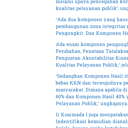
melalui upaya pencegahan koru
kualitas pelayanan publik”, u
“Ada dua komponen yang harus
pembangunan zona integrita
Pengungkit. Dan Komponen Has
Ada enam komponen pengungki
Perubahan, Penataan Tatalaks
Penguatan Akuntabilitas Kine
Kualitas Pelayanan Publik,” jel
“Sedangkan Komponen Hasil it
bebas KKN dan terwujudnya pe
masyarakat. Dimana apabila d
60% dan Komponen Hasil 40% y
Pelayanan Publik,” ungkapnya.
Ir Koarmada I juga mengatakan
Indentifikasi kemudian dianali