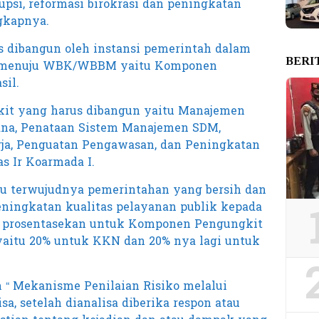
psi, reformasi birokrasi dan peningkatan
ngkapnya.
 dibangun oleh instansi pemerintah dalam
BERI
s menuju WBK/WBBM yaitu Komponen
il.
t yang harus dibangun yaitu Manajemen
ana, Penataan Sistem Manajemen SDM,
rja, Penguatan Pengawasan, dan Peningkatan
as Ir Koarmada I.
u terwujudnya pemerintahan yang bersih dan
ningkatan kualitas pelayanan publik kepada
i prosentasekan untuk Komponen Pengungkit
aitu 20% untuk KKN dan 20% nya lagi untuk
 “ Mekanisme Penilaian Risiko melalui
sa, setelah dianalisa diberika respon atau