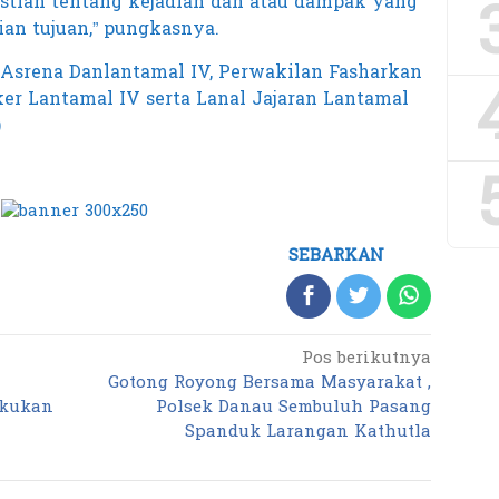
pastian tentang kejadian dan atau dampak yang
n tujuan,” pungkasnya.
 Asrena Danlantamal IV, Perwakilan Fasharkan
ker Lantamal IV serta Lanal Jajaran Lantamal
)
SEBARKAN
Pos berikutnya
Gotong Royong Bersama Masyarakat ,
akukan
Polsek Danau Sembuluh Pasang
Spanduk Larangan Kathutla