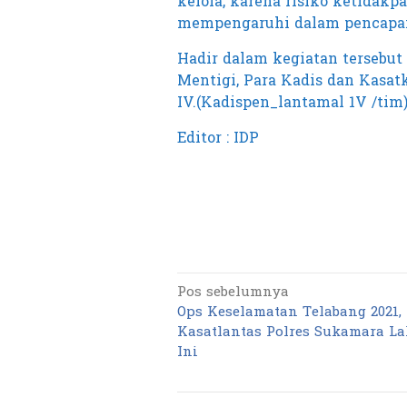
kelola, karena risiko ketidak
mempengaruhi dalam pencapaia
Hadir dalam kegiatan tersebut
Mentigi, Para Kadis dan Kasat
IV.(Kadispen_lantamal 1V /tim
Editor : IDP
Pos sebelumnya
Navigasi
Ops Keselamatan Telabang 2021,
pos
Kasatlantas Polres Sukamara L
Ini