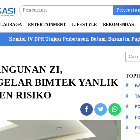
Pencaria
LAHRAGA
ENTERTAINMENT
LIFESTYLE
REKOMENDASI
au Perbatasan Batam, Barantin Paparkan 7 Strategi Perk
Cari
untuk
NGUNAN ZI,
TOPI
GELAR BIMTEK YANLIK
K
N RISIKO
TA
P
PO
P