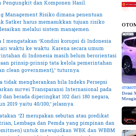
 Pengungkit dan Komponen Hasil.
ang Management Risiko dimana penentuan
k Satker harus memasukkan tujuan risiko
OTO
elesaikan melalui sistem manajemen.
I mengatakan “Kondisi korupsi di Indonesia
dari waktu ke waktu. Karena secara umum
intahan di Indonesia masih belum berorientasi
an prinsip-prinsip tata kelola pemerintahan
n clean government),” tuturnya.
a tidak mengherankan bila Indeks Persepsi
OTOMOT
arkan survei Transparansi Internasional pada
Demi X
 dan berada diperingkat 102 dari 180 negara,
Mengi
n 2019 yaitu 40/100,” jelasnya.
atakan “ZI merupakan sebutan atau predikat
trian, Lembaga dan Pemda yang pimpinan dan
(komitmen) untuk mewujudkan WBK dan WBBM