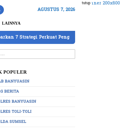
tutup
n
AGUSTUS 7, 2026
LAINNYA
uat Pengawasan
DPD IWO Indonesia OKI Minta Apara
:
K POPULER
AB BANYUASIN
G BERITA
OLRES BANYUASIN
LRES TOLI-TOLI
OLDA SUMSEL