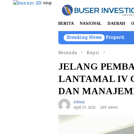
Loncat
tutup
ke
konten
BERITA
NASIONAL
DAERAH
O
Nama PT Mitra Usaha Properti
Breaking News
Komisi IV DPR Tinj
Beranda
Kepri
JELANG PEMBA
LANTAMAL IV 
DAN MANAJEME
Admin
April 13, 2021
299 views