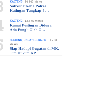
3
KALTENG
14.542 views
Satresnarkoba Polres
Katingan Tangkap 4 …
4
KALTENG
13.575 views
Ramai Postingan Diduga
Ada Pungli Oleh O…
5
SULTENG
,
UNCATEGORIZED
11.233
views
Siap Hadapi Gugatan di MK,
Tim Hukum KP…