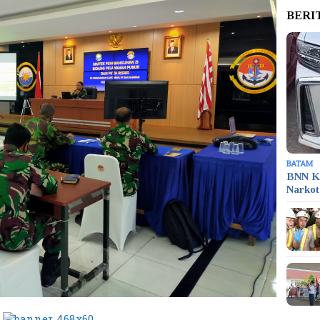
BERI
BATAM
BNN K
Narko