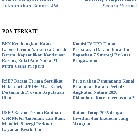
Laksanakan Senam AW
Secara Virtual
POS TERKAIT
BNN Kembangkan Kasus
Komisi IV DPR Tinjau
Laboratorium Narkotika Cair di
Perbatasan Batam, Barantin
Batam, Kepemilikan Kendaraan
Paparkan 7 Strategi Perkuat
Barang Bukti Atas Nama PT
Pengawasan
Mitra Usaha Properti
RSBP Batam Terima Sertifikat
Pergerakan Penumpang Kapal
Halal dari LPPOM MUI Kepri,
Pelabuhan Batam Periode
Pertama di Provinsi Kepulauan
Angkutan Nataru 2026
Riau
Didominasi Rute Internasional*
RSBP Batam Terima Bantuan
Batam Tutup 2025 dengan
CSR Mobil Ambulans dari Bank
Investasi dan Ekonomi yang
Mandiri, Sinergi Perkuat
Menguat
Layanan Kesehatan