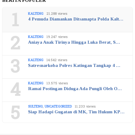
BERITA POPULER
1
KALTENG
21.288 views
4 Pemuda Diamankan Ditsamapta Polda Kalt…
2
KALTENG
19.247 views
Aniaya Anak Tirinya Hingga Luka Berat, S…
3
KALTENG
14.542 views
Satresnarkoba Polres Katingan Tangkap 4 …
4
KALTENG
13.575 views
Ramai Postingan Diduga Ada Pungli Oleh O…
5
SULTENG
,
UNCATEGORIZED
11.233 views
Siap Hadapi Gugatan di MK, Tim Hukum KP…