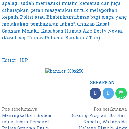
apalagi sudah memasuki musim kemarau dan juga
diharapkan peran masyarakat untuk melaporkan
kepada Polisi atau Bhabinkamtibmas bagi siapa yang
melakukan pembakaran lahan”, ungkap Kasat
Sabhara Melalui Kasubbag Humas Akp Betty Novia.
(Kasubbag Humas Polresta Barelang/ Tim)
Editor : IDP
SEBARKAN
Pos sebelumnya
Pos berikutnya
Navigasi
Meningkatkan Sistem
Dukung Program 100 Hari
pos
imun tubuh Personel
Kapolri, Wakapolda
Polres Seruyan Rutin
Kalteng Pimpin Anev