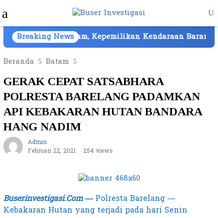
Loncat
Menu
ke
Mobile
konten
 Cair di Batam, Kepemilikan Kendaraan Barang Bukti A
Breaking News
Beranda
Batam
GERAK CEPAT SATSABHARA
POLRESTA BARELANG PADAMKAN
API KEBAKARAN HUTAN BANDARA
HANG NADIM
Admin
Februari 22, 2021
254 views
Buserinvestigasi.Com —
Polresta Barelang —
Kebakaran Hutan yang terjadi pada hari Senin