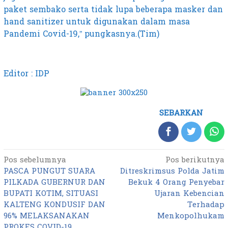
paket sembako serta tidak lupa beberapa masker dan
hand sanitizer untuk digunakan dalam masa
Pandemi Covid-19,” pungkasnya.(Tim)
Editor : IDP
SEBARKAN
Pos sebelumnya
Pos berikutnya
Navigasi
PASCA PUNGUT SUARA
Ditreskrimsus Polda Jatim
pos
PILKADA GUBERNUR DAN
Bekuk 4 Orang Penyebar
BUPATI KOTIM, SITUASI
Ujaran Kebencian
KALTENG KONDUSIF DAN
Terhadap
96% MELAKSANAKAN
Menkopolhukam
PROKES COVID-19