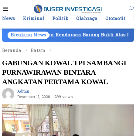
Loncat
Menu
ke
Mobile
konten
News
Kriminal
Politik
Olahraga
Otomotif
kan Kendaraan Barang Bukti Atas Nama PT Mitra Usaha 
Breaking News
Beranda
Batam
GABUNGAN KOWAL TPI SAMBANGI
PURNAWIRAWAN BINTARA
ANGKATAN PERTAMA KOWAL
Admin
Desember 11, 2020
299 views