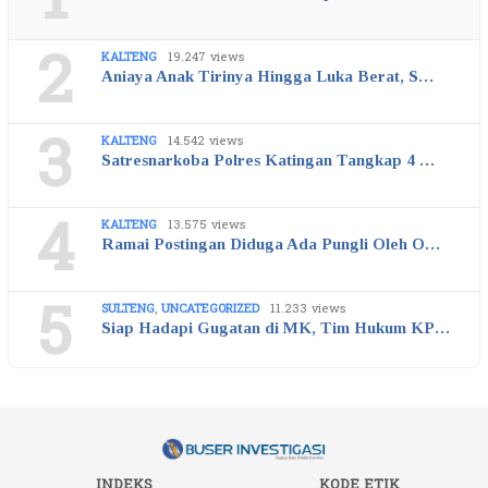
2
KALTENG
19.247 views
Aniaya Anak Tirinya Hingga Luka Berat, S…
3
KALTENG
14.542 views
Satresnarkoba Polres Katingan Tangkap 4 …
4
KALTENG
13.575 views
Ramai Postingan Diduga Ada Pungli Oleh O…
5
SULTENG
,
UNCATEGORIZED
11.233 views
Siap Hadapi Gugatan di MK, Tim Hukum KP…
INDEKS
KODE ETIK