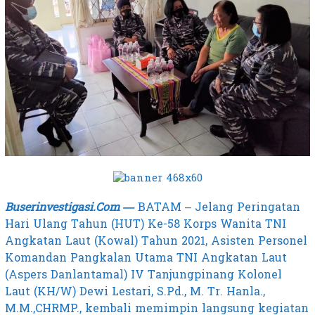
Buserinvestigasi.Com —
BATAM – Jelang Peringatan
Hari Ulang Tahun (HUT) Ke-58 Korps Wanita TNI
Angkatan Laut (Kowal) Tahun 2021, Asisten Personel
Komandan Pangkalan Utama TNI Angkatan Laut
(Aspers Danlantamal) IV Tanjungpinang Kolonel
Laut (KH/W) Dewi Lestari, S.Pd., M. Tr. Hanla.,
M.M.,CHRMP., kembali memimpin langsung kegiatan