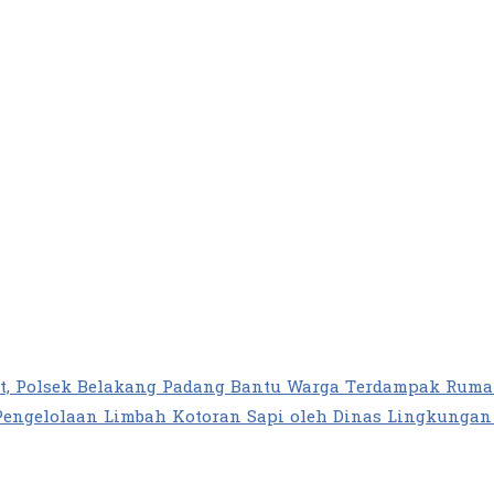
at, Polsek Belakang Padang Bantu Warga Terdampak Rum
Pengelolaan Limbah Kotoran Sapi oleh Dinas Lingkunga