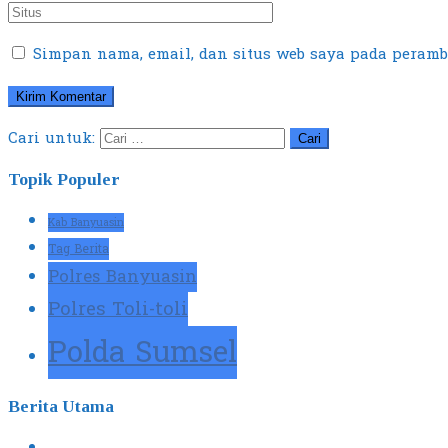
Simpan nama, email, dan situs web saya pada peramb
Cari untuk:
Topik Populer
Kab Banyuasin
Tag Berita
Polres Banyuasin
Polres Toli-toli
Polda Sumsel
Berita Utama