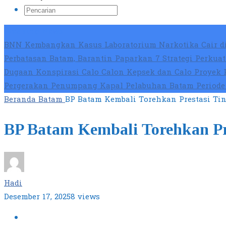
Breaking News
BNN Kembangkan Kasus Laboratorium Narkotika Cair di
Perbatasan Batam, Barantin Paparkan 7 Strategi Perku
Dugaan Konspirasi Calo Calon Kepsek dan Calo Proyek 
Pergerakan Penumpang Kapal Pelabuhan Batam Periode 
Beranda
Batam
BP Batam Kembali Torehkan Prestasi Ti
BP Batam Kembali Torehkan Pr
Hadi
Desember 17, 2025
8 views