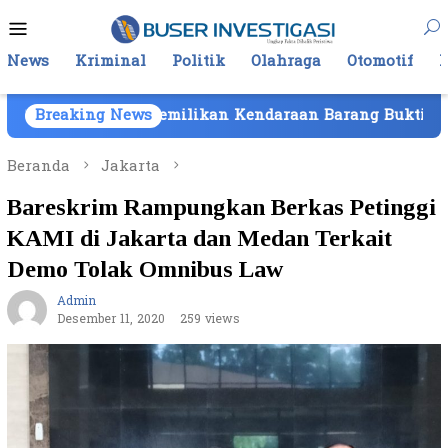
Loncat
Menu
ke
Mobile
konten
News
Kriminal
Politik
Olahraga
Otomotif
 Kepemilikan Kendaraan Barang Bukti Atas Nama PT Mitr
Breaking News
Beranda
Jakarta
Bareskrim Rampungkan Berkas Petinggi
KAMI di Jakarta dan Medan Terkait
Demo Tolak Omnibus Law
Admin
Desember 11, 2020
259 views