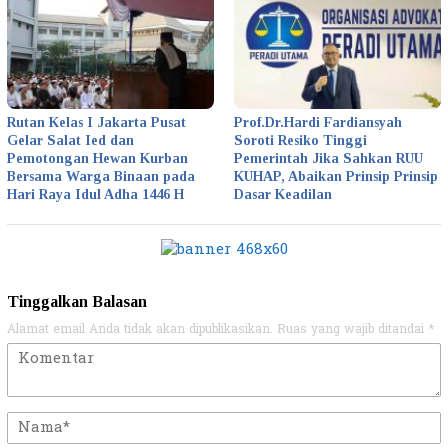
Rutan Kelas I Jakarta Pusat
Prof.Dr.Hardi Fardiansyah
Gelar Salat Ied dan
Soroti Resiko Tinggi
Pemotongan Hewan Kurban
Pemerintah Jika Sahkan RUU
Bersama Warga Binaan pada
KUHAP, Abaikan Prinsip Prinsip
Hari Raya Idul Adha 1446 H
Dasar Keadilan
Tinggalkan Balasan
Alamat email Anda tidak akan dipublikasikan.
Ruas yang wajib ditandai
*