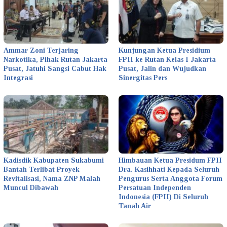
Ammar Zoni Terjaring
Kunjungan Ketua Presidium
Narkotika, Pihak Rutan Jakarta
FPII ke Rutan Kelas I Jakarta
Pusat, Jatuhi Sangsi Cabut Hak
Pusat, Jalin dan Wujudkan
Integrasi
Sinergitas Pers
Kadisdik Kabupaten Sukabumi
Himbauan Ketua Presidum FPII
Bantah Terlibat Proyek
Dra. Kasihhati Kepada Seluruh
Revitalisasi, Nama ZNP Malah
Pengurus Serta Anggota Forum
Muncul Dibawah
Persatuan Independen
Indonesia (FPII) Di Seluruh
Tanah Air