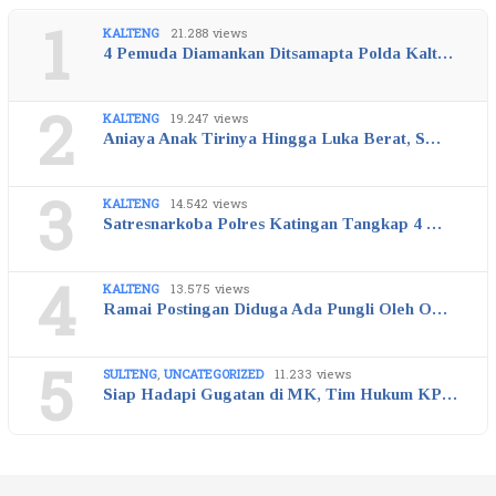
1
KALTENG
21.288 views
4 Pemuda Diamankan Ditsamapta Polda Kalt…
2
KALTENG
19.247 views
Aniaya Anak Tirinya Hingga Luka Berat, S…
3
KALTENG
14.542 views
Satresnarkoba Polres Katingan Tangkap 4 …
4
KALTENG
13.575 views
Ramai Postingan Diduga Ada Pungli Oleh O…
5
SULTENG
,
UNCATEGORIZED
11.233 views
Siap Hadapi Gugatan di MK, Tim Hukum KP…