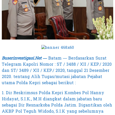
Buserinvestigasi.Net —
Batam — Berdasarkan Surat
Telegram Kapolri Nomor : ST / 3488 / XII / KEP./ 2020
dan ST/ 3489 / XII / KEP./ 2020, tanggal 21 Desember
2020. tentang Alih Tugas/mutasi jabatan Pejabat
utama Polda Kepri sebagai berikut :
1. Dir Reskrimsus Polda Kepri Kombes Pol Hanny
Hidayat, S.I.K., M.H diangkat dalam jabatan baru
sebagai Dir Resnarkoba Polda Jatim. Digantikan oleh
AKBP Pol Teguh Widodo, S.I.K yang sebelumnya