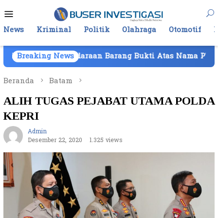
Loncat
Menu
ke
Mobile
konten
News
Kriminal
Politik
Olahraga
Otomotif
Kendaraan Barang Bukti Atas Nama PT Mitra Usaha Prope
Breaking News
Beranda
Batam
ALIH TUGAS PEJABAT UTAMA POLDA
KEPRI
Admin
Desember 22, 2020
1.325 views