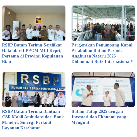
RSBP Batam Terima Sertifikat
Pergerakan Penumpang Kapal
Halal dari LPPOM MUI Kepri,
Pelabuhan Batam Periode
Pertama di Provinsi Kepulauan
Angkutan Nataru 2026
Riau
Didominasi Rute Internasional*
RSBP Batam Terima Bantuan
Batam Tutup 2025 dengan
CSR Mobil Ambulans dari Bank
Investasi dan Ekonomi yang
Mandiri, Sinergi Perkuat
Menguat
Layanan Kesehatan