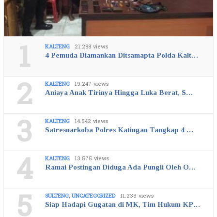
1
KALTENG
21.288 views
4 Pemuda Diamankan Ditsamapta Polda Kalt…
2
KALTENG
19.247 views
Aniaya Anak Tirinya Hingga Luka Berat, S…
3
KALTENG
14.542 views
Satresnarkoba Polres Katingan Tangkap 4 …
4
KALTENG
13.575 views
Ramai Postingan Diduga Ada Pungli Oleh O…
5
SULTENG
,
UNCATEGORIZED
11.233 views
Siap Hadapi Gugatan di MK, Tim Hukum KP…